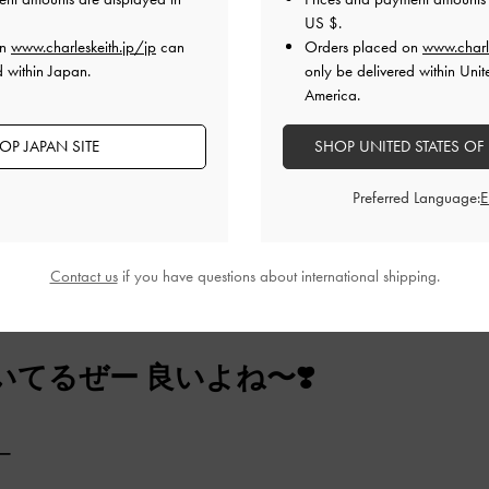
履いていける靴
US $
.
on
www.charleskeith.jp/jp
can
Orders placed on
www.charl
d within Japan.
only be delivered within Unit
でも、馴染んでくれる絶妙な色です！
America.
品質
快適さ
OP JAPAN SITE
SHOP UNITED STATES OF
とてもよかった
とてもよかった
とても
Preferred Language:
Contact us
if you have questions about international shipping.
てるぜー 良いよね〜❣️
ー