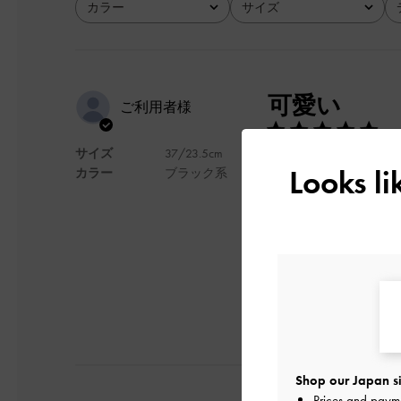
カラー
サイズ
全て
全て
可愛い
ご利用者様
サイズ
37/23.5cm
めっちゃくっちゃ可愛
Looks l
カラー
ブラック系
デザイン
日本語に翻訳する
Shop our Japan si
Prices and paym