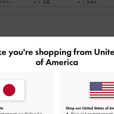
デザイン
品質
快適さ
全て
全て
全て
かた🌸
ike you're shopping from
Unite
品質
快適さ
of America
とてもよかった
とてもよかった
とても
te
Shop our United States of Am
ent amounts are displayed in
Prices and payment amounts 