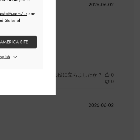
公
2026-06-02
開
eskeith.com/us
can
日
ed States of
 AMERICA SITE
よかった
このレビューは役に立ちましたか？
0
0
公
2026-06-02
開
日