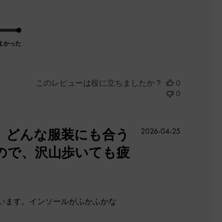
よかった
このレビューは役に立ちましたか？
0
0
公
。どんな服装にも合う
2026-04-25
開
ので、沢山歩いても疲
日
います。インソールがふかふかな