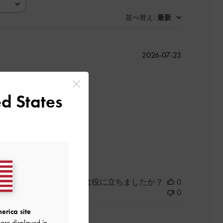
並べ替え
最新
:
公
2026-07-23
開
日
d States
よかった
このレビューは役に立ちましたか？
0
0
erica site
are displayed in