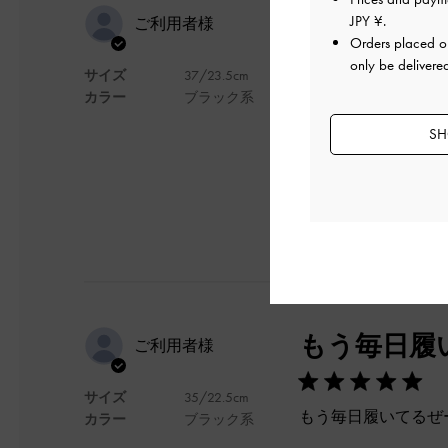
どこにでも
JPY ¥
.
ご利用者様
Orders placed 
only be delivere
サイズ
37/23.5cm
普段着でもお洒落着
カラー
ブラック系
デザイン
SH
もう毎日履い
ご利用者様
サイズ
35/22.5cm
もう毎日履いてるぜ
カラー
ブラック系