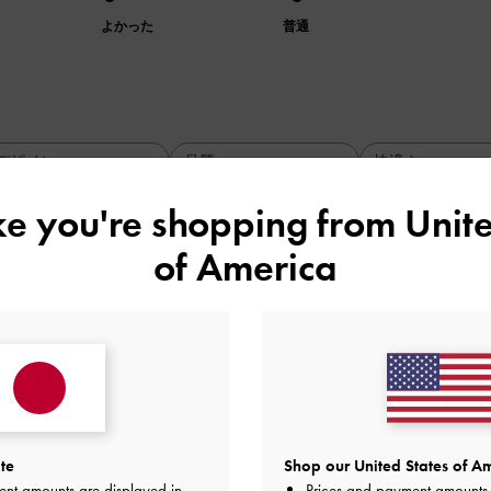
よかった
普通
デザイン
品質
快適さ
全て
全て
全て
ike you're shopping from
Unite
of America
◯
りません。
、履いてすぐに甲の部分に痛みが。
なく、押し付ける痛み。脱いだ後に、触っても痛い。
いつものサイズなんで、かかとはピッタリ。
良いのかな？
te
Shop our United States of Am
るかもしれないので、期待を込めて。
ent amounts are displayed in
Prices and payment amounts 