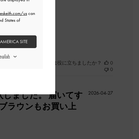
eskeith.com/us
can
ed States of
た
 AMERICA SITE
このレビューは役に立ちましたか？
0
0
公
しました。 届いてす
2026-04-27
開
 ブラウンもお買い上
日