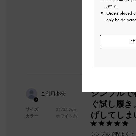
高さは、一足持って
JPY ¥
.
会社へもこれで。（
Orders placed 
かかと部分が重いの
only be delivere
デザイン
SH
シンプルで
ご利用者様
ぐ試し履き
サイズ
39/24.5cm
げしてしま
カラー
ホワイト系
シンプルで程よくヒ