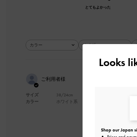
とてもよかった
カラー
サイズ
全て
全て
Looks l
デザインは
ご利用者様
サイズ
38/24cm
私は特に甲高ではあ
カラー
ホワイト系
柔らかさがないのか
擦れる、腫れるでは
サイズは基本24で
ワンサイズあげても
Shop our Japan si
履いて伸びたら慣れ
Prices and paym