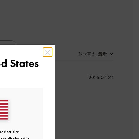
並べ替え
最新
:
d States
公
2026-07-22
開
日
erica site
are displayed in