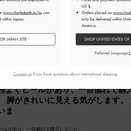
いたい高さだったので。
US $
.
室内は履き替え）
on
www.charleskeith.jp/jp
can
Orders placed on
www.charl
か、床材により音が大きく響くのが地味に嫌かも。
d within Japan.
only be delivered within Unit
品質
快適さ
America.
とてもよかった
普通
あまりよくなかっ
OP JAPAN SITE
SHOP UNITED STATES OF
Preferred Language:
Contact us
if you have questions about international shipping.
程よくヒールがあり、一目惚れで購入
。 脚がきれいに見える気がします。
いま
ールがあり、一目惚れで購入しました。