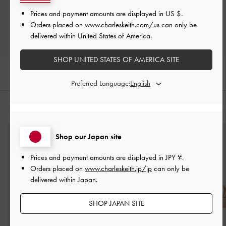
レビューを書く
Prices and payment amounts are displayed in
US $
.
Orders placed on
www.charleskeith.com/us
can only be
delivered within United States of America.
SHOP UNITED STATES OF AMERICA SITE
Preferred Language:
おすすめのアイテム
Shop our Japan site
Prices and payment amounts are displayed in
JPY ¥
.
Orders placed on
www.charleskeith.jp/jp
can only be
delivered within Japan.
SHOP JAPAN SITE