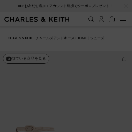
…
…
LINEお友だち追加＋アカウント連携でクーポンプレゼント！
CHARLES & KEITH (チャールズアンドキース) HOME
シューズ
ヒール
Fianna ファイナ アンクルストラップ スティレットサンダル
似ている商品を見る