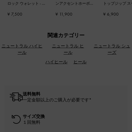
ロック ウォレット
-
サ
ンアクセントホーボー
トップジップ ス
ンドベージュ
バッグ
-
ベージュ
ルウォレット
-
¥ 7,500
¥ 11,900
¥ 6,900
関連カテゴリー
ニュートラル ハイヒ
ニュートラル ヒ
ニュートラル シュ
ール
ール
ーズ
ハイヒール
ヒール
送料無料
一定金額以上のご購入が必要です*
サイズ交換
１回無料