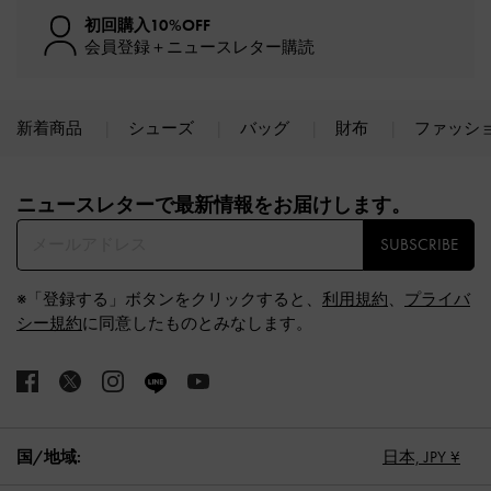
初回購入10%OFF
会員登録＋ニュースレター購読
新着商品
シューズ
バッグ
財布
ファッシ
Site footer
ニュースレターで最新情報をお届けします。​
SUBSCRIBE
※「登録する」ボタンをクリックすると、
利用規約
、
プライバ
シー規約
に同意したものとみなします。
国/地域:
日本,
JPY ¥