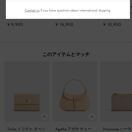
Maybelle メイベル パ
Francesca フランチェ
Lindon リンドン
Contact us
if you have questions about international shipping.
テント ポインテッド
スカ ピープトゥ プラ
ストラッピー プ
ヒールミュール
-
ヌー
ットフォームヒール
-
トフォーム ウ
¥ 9,900
¥ 16,900
¥ 10,900
ド
ヌード
ヌード
このアイテムとマッチ
Tricha トリチャ ターン
Agatha アガサ チェー
Harmonee ハー