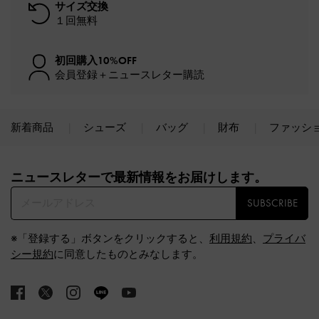
サイズ交換
１回無料
初回購入10%OFF
会員登録＋ニュースレター購読
新着商品
シューズ
バッグ
財布
ファッシ
Site footer
ニュースレターで最新情報をお届けします。​
SUBSCRIBE
※「登録する」ボタンをクリックすると、
利用規約
、
プライバ
シー規約
に同意したものとみなします。