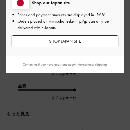
Shop our Japan site
Prices and payment amounts are displayed in
JPY ¥
.
中敷きクッションあり、それがダサくなく、ヒールなのに疲れ
Orders placed on
www.charleskeith.jp/jp
can only be
にくく、歩きやすい。なにしろデザインがシンプルで合わせや
delivered within Japan.
すく、チープ感がないと思います。このお値段でリピ決定商
品。ファンになり、2足追加で購入しました。できたら、レザー
SHOP JAPAN SITE
タイプでカラーバリエーションを増やしてほしいです。
|
サイズ:
37/23.5cm
カラー:
ブラック系
デザイン
Contact us
if you have questions about international shipping.
とてもよかった
品質
とてもよかった
もっと見る