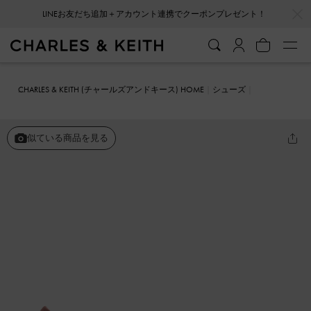
LINEお友だち追加＋アカウント連携でクーポンプレゼント！
…
…
会員登録＋ニュースレター登録で10%OFFクーポンプレゼント！
CHARLES & KEITH (チャールズアンドキース) HOME
シューズ
ヒール
ポインテッドトゥ スティレットパンプス
似ている商品を見る