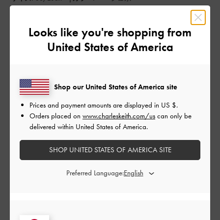
デザイン
Looks like you're shopping from
よかった
United States of America
品質
よかった
Shop our United States of America site
もっと見る
Prices and payment amounts are displayed in
US $
.
Orders placed on
www.charleskeith.com/us
can only be
delivered within United States of America.
このレビューは役に立ちましたか？
0
0
SHOP UNITED STATES OF AMERICA SITE
Preferred Language:
公
2026-05-30
ご利用者様
開
また購入！！！
日