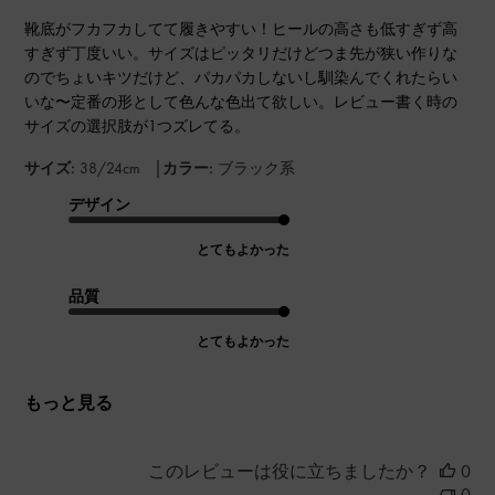
靴底がフカフカしてて履きやすい！ヒールの高さも低すぎず高
すぎず丁度いい。サイズはピッタリだけどつま先が狭い作りな
のでちょいキツだけど、パカパカしないし馴染んでくれたらい
いな〜定番の形として色んな色出て欲しい。レビュー書く時の
サイズの選択肢が1つズレてる。
|
サイズ:
38/24cm
カラー:
ブラック系
デザイン
とてもよかった
品質
とてもよかった
もっと見る
このレビューは役に立ちましたか？
0
0