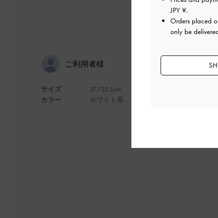
JPY ¥
.
Orders placed 
only be delivere
履きやすさ
ご利用者様
SH
サイズ
37/23.5cm
普段23. 5cmで
カラー
ホワイト系
ストラップが柔らか
しっかりしていて、
デザイン