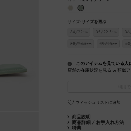
サイズ:
サイズを選ぶ
34/22cm
35/22.5cm
36
38/24.5cm
39/25cm
40
このアイテムを見ている人
店舗の在庫状況を見る
or
類似ア
利用で
ウィッシュリストに追加
商品説明
商品詳細 / お手入れ方法
特典