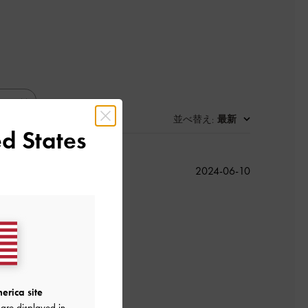
並べ替え
最新
:
d States
公
2024-06-10
開
日
いです
よかった
erica site
are displayed in