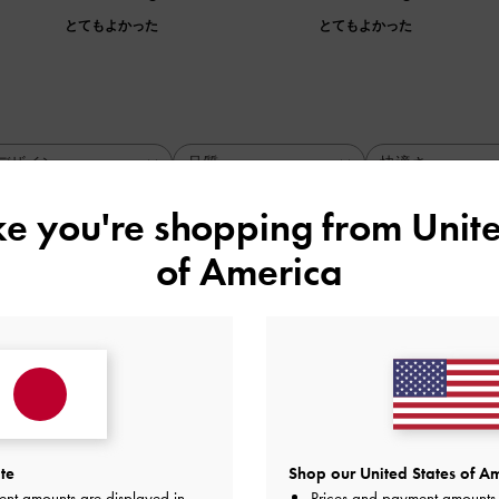
とてもよかった
とてもよかった
デザイン
品質
快適さ
全て
全て
全て
ike you're shopping from
Unite
of America
し可愛いです
で、疲れにくいし歩きやすいです！あとミントグリーンが可愛
品質
快適さ
とてもよかった
とてもよかった
とても
te
Shop our United States of Am
ent amounts are displayed in
Prices and payment amounts 