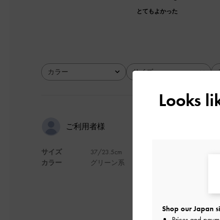
とてもよかった
カラー
サイズ
全て
全て
Looks l
歩きやすい
ご利用者様
サイズ
37/23.5cm
ソールが柔らかいの
カラー
グリーン系
デザイン
Shop our Japan si
Prices and paym