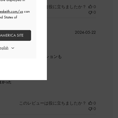
このレビューは役に立ちましたか？
0
eskeith.com/us
can
0
ed States of
公
2024-05-22
 AMERICA SITE
開
日
した^ ^
靴擦れなしでした！クッションも
よかった
このレビューは役に立ちましたか？
0
0