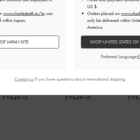
US $
.
on
www.charleskeith.jp/jp
can
Orders placed on
www.charl
d within Japan.
only be delivered within Unit
America.
抜群！
OP JAPAN SITE
SHOP UNITED STATES OF
Preferred Language:
37を注文しましたが、大きかったので36にサイズ変更していただきま
く、新しい靴で必ず靴擦れするわたしですが、このサンダルは
ヒールも高すぎないので疲れないです。
Contact us
if you have questions about international shipping.
品質
快適さ
とてもよかった
とてもよかった
とても