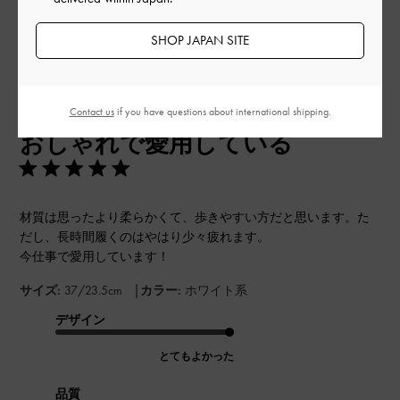
このレビューは役に立ちましたか？
0
0
SHOP JAPAN SITE
公
2024-03-27
ご利用者様
Contact us
if you have questions about international shipping.
開
おしゃれで愛用している
日
材質は思ったより柔らかくて、歩きやすい方だと思います。た
だし、長時間履くのはやはり少々疲れます。
今仕事で愛用しています！
|
サイズ:
37/23.5cm
カラー:
ホワイト系
デザイン
とてもよかった
品質