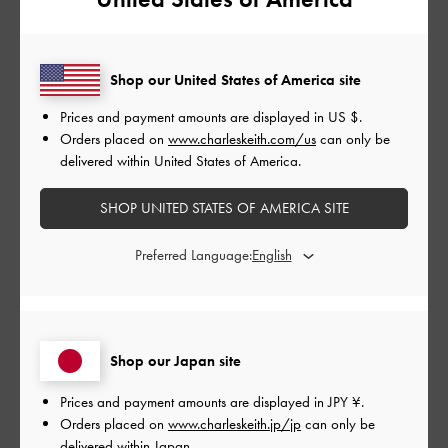
かわいい
日
Shop our United States of America site
春靴のため購入
Prices and payment amounts are displayed in
US $
.
白いから汚れるけどウェットティッシュで拭いたらすぐ取れま
Orders placed on
www.charleskeith.com/us
can only be
す！
delivered within United States of America.
|
サイズ:
37/23.5cm
カラー:
ホワイト系
SHOP UNITED STATES OF AMERICA SITE
デザイン
Preferred Language:
とてもよかった
品質
とてもよかった
Shop our Japan site
もっと見る
Prices and payment amounts are displayed in
JPY ¥
.
Orders placed on
www.charleskeith.jp/jp
can only be
delivered within Japan.