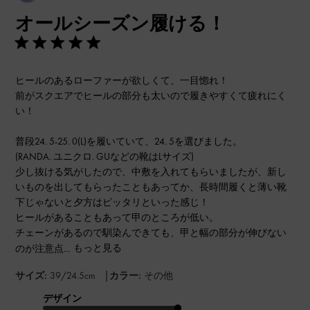
開
オールシーズン履ける！
日
ヒールのあるローファーが欲しくて、一目惚れ！
前がスクエアでヒールの部分も太いので履きやすくて疲れにく
い！
普段24. 5-25. 0(L)を履いていて、24. 5を選びました。
(RANDA. ユニクロ. GUなどの靴はLサイズ)
少し抜ける気がしたので、中敷を入れてもらいましたが、新し
いものを出してもらったこともあってか、長時間履くと薄い靴
下じゃないと夕方はピッタリといった感じ！
ヒールがあることもあって甲のところが低い。
チェーンがあるので馴染んできても、甲と幅の部分が伸びない
のが注意点...
もっと見る
|
サイズ:
39/24.5cm
カラー:
その他
デザイン