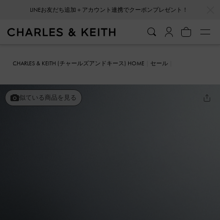
LINEお友だち追加＋アカウント連携でクーポンプレゼント！
…
…
会員登録＋ニュースレター登録で10%OFFクーポンプレゼント！
CHARLES & KEITH (チャールズアンドキース) HOME
セール
シューズ
パンプス
メタリックアクセント ブロックヒールローファ
ーパンプス
似ている商品を見る