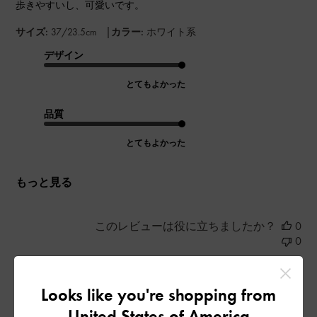
歩きやすいし、可愛いです。
|
サイズ:
37/23.5cm
カラー:
ホワイト系
デザイン
とてもよかった
品質
とてもよかった
もっと見る
このレビューは役に立ちましたか？
0
0
Looks like you're shopping from
公
2024-04-11
ご利用者様
United States of America
開