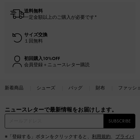
送料無料
一定金額以上のご購入が必要です*
サイズ交換
１回無料
初回購入10%OFF
会員登録＋ニュースレター購読
新着商品
シューズ
バッグ
財布
ファッシ
Site footer
ニュースレターで最新情報をお届けします。​
SUBSCRIBE
※「登録する」ボタンをクリックすると、
利用規約
、
プライバ