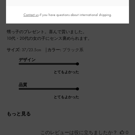
プレゼント用
日
Contact us
if you have questions about international shipping.
甥っ子のプレゼント。喜んで貰いました。
10代・20代の女の子にセンス褒められます。
|
サイズ:
37/23.5cm
カラー:
ブラック系
デザイン
とてもよかった
品質
とてもよかった
もっと見る
このレビューは役に立ちましたか？
0