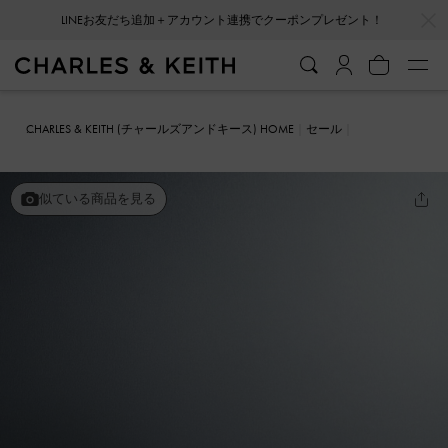
…
…
会員登録＋ニュースレター登録で10%OFFクーポンプレゼント！
CHARLES & KEITH (チャールズアンドキース) HOME
セール
シューズ
ミュール
Pixie ピクシー プラットフォームミュール
似ている商品を見る