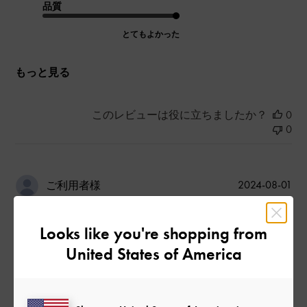
品質
とてもよかった
もっと見る
このレビューは役に立ちましたか？
0
0
公
2024-08-01
ご利用者様
開
ピクシープラットフォームミュ
日
Looks like you're shopping from
ール
United States of America
見た目にインパクトがあり、可愛い背の低い人には、最高履き