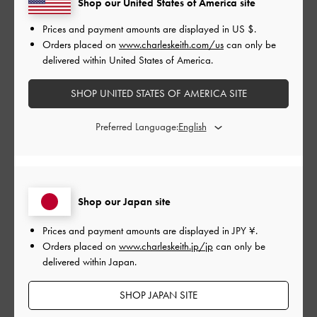
Shop our United States of America site
やすい
Prices and payment amounts are displayed in
US $
.
|
サイズ:
37/23.5cm
カラー:
ホワイト系
Orders placed on
www.charleskeith.com/us
can only be
デザイン
delivered within United States of America.
よかった
SHOP UNITED STATES OF AMERICA SITE
品質
Preferred Language:
よかった
もっと見る
Shop our Japan site
このレビューは役に立ちましたか？
0
Prices and payment amounts are displayed in
JPY ¥
.
0
Orders placed on
www.charleskeith.jp/jp
can only be
delivered within Japan.
SHOP JAPAN SITE
公
2024-08-01
ご利用者様
開