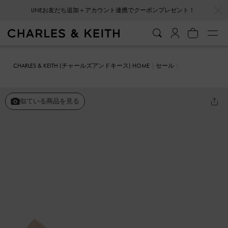
…
…
会員登録＋ニュースレター登録で10%OFFクーポンプレゼント！
CHARLES & KEITH (チャールズアンドキース) HOME
セール
シューズ
パンプス
パテント ポインテッドトゥスティレットヒール
似ている商品を見る