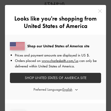
とてもよかった
品質
Looks like you're shopping from
United States of America
よかった
もっと見る
Shop our United States of America site
このレビューは役に立ちましたか？
0
Prices and payment amounts are displayed in
US $
.
0
Orders placed on
www.charleskeith.com/us
can only be
delivered within United States of America.
SHOP UNITED STATES OF AMERICA SITE
公
2024-03-28
ご利用者様
開
形が綺麗
日
Preferred Language:
足が綺麗にみえます