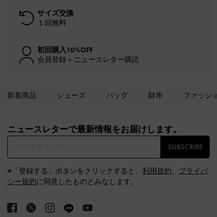
サイズ交換
１回無料
初回購入10%OFF
会員登録＋ニュースレター購読
新着商品
シューズ
バッグ
財布
ファッシ
Site footer
ニュースレターで最新情報をお届けします。​
SUBSCRIBE
※「登録する」ボタンをクリックすると、
利用規約
、
プライバ
シー規約
に同意したものとみなします。