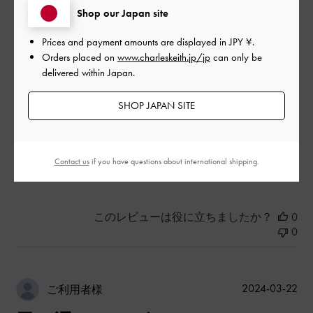
Shop our Japan site
|
サイズ:
37/23.5cm
カラー:
ベージュ系
Prices and payment amounts are displayed in
JPY ¥
.
デザイン
Orders placed on
www.charleskeith.jp/jp
can only be
delivered within Japan.
とてもよかった
SHOP JAPAN SITE
品質
とてもよかった
Contact us
if you have questions about international shipping.
もっと見る
このレビューは役に立ちましたか？
0
0
公
2024-03-22
ご利用者様
開