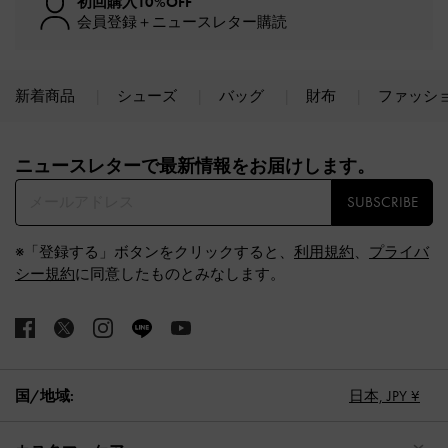
初回購入10%OFF
会員登録＋ニュースレター購読
新着商品
シューズ
バッグ
財布
ファッシ
Site footer
ニュースレターで最新情報をお届けします。​
SUBSCRIBE
※「登録する」ボタンをクリックすると、
利用規約
、
プライバ
シー規約
に同意したものとみなします。
国/地域:
日本,
JPY ¥