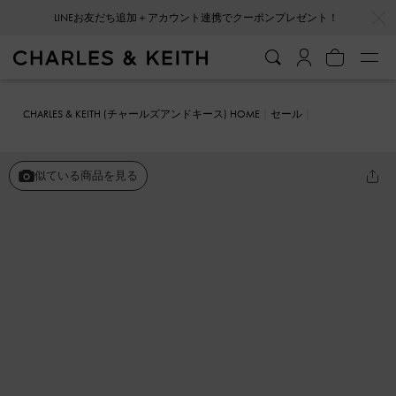
…
…
LINEお友だち追加＋アカウント連携でクーポンプレゼント！
CHARLES & KEITH (チャールズアンドキース) HOME
セール
シューズ
パンプス
スタッズ メリージェーンパンプス
似ている商品を見る