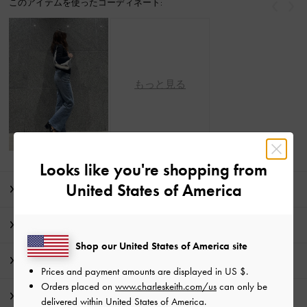
このアイテムを使ったコーディネート:
戻る
次
もっと見る
Looks like you're shopping from
United States of America
商品説明
商品詳細 / お手入れ方法
Shop our United States of America site
特典
Prices and payment amounts are displayed in
US $
.
Orders placed on
www.charleskeith.com/us
can only be
配送 & 返品
delivered within United States of America.