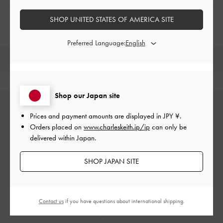
SHOP UNITED STATES OF AMERICA SITE
Preferred Language:
レビューは購入した方のみ投稿ができます。
Shop our Japan site
Prices and payment amounts are displayed in
JPY ¥
.
Orders placed on
www.charleskeith.jp/jp
can only be
delivered within Japan.
SHOP JAPAN SITE
カスタマーレビュー
Contact us
if you have questions about international shipping.