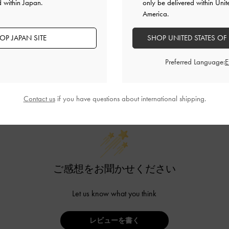
d within Japan.
only be delivered within Unit
America.
OP JAPAN SITE
SHOP UNITED STATES OF
Preferred Language:
カスタマーレビュー
Contact us
if you have questions about international shipping.
ご感想をお聞かせください
Let us know what you think
レビューを書く