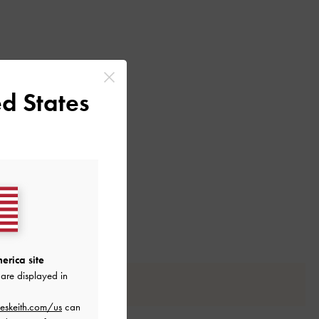
d States
erica site
are displayed in
eskeith.com/us
can