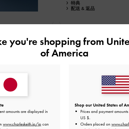
特典
配送 & 返品
戻る
次
ike you're shopping from
Unite
of America
もっと見る
te
Shop our United States of Am
ent amounts are displayed in
Prices and payment amounts 
レビューは購入した方のみ投稿ができます。
US $
.
on
www.charleskeith.jp/jp
can
Orders placed on
www.charl