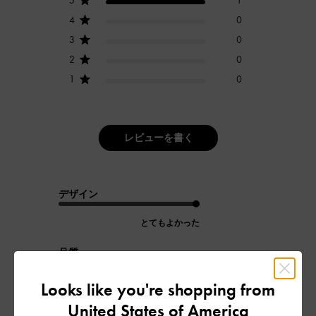
4
0
3
0
2
0
1
0
レビューを書く
デザイン
とてもよかった
品質
よかった
Looks like you're shopping from
United States of America