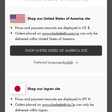
もっと見る
Shop our United States of America site
フィルター
並べ替え
最新
:
Prices and payment amounts are displayed in
US $
.
Orders placed on
www.charleskeith.com/us
can only be
delivered within United States of America.
公
2026-06-17
ご利用者様
SHOP UNITED STATES OF AMERICA SITE
開
履きやすくて綺麗なシルエット
日
Preferred Language:
です
Shop our Japan site
とても履きやすくて綺麗なシルエットです。
ストラップがシリコンなので履いているうちにどんどん伸びて
Prices and payment amounts are displayed in
JPY ¥
.
しまうかもという心配はありますが、履き心地が良く長時間履
Orders placed on
www.charleskeith.jp/jp
can only be
いて出かけても足が疲れにくいので今年の夏はたくさん履いて
delivered within Japan.
出かけたいです。