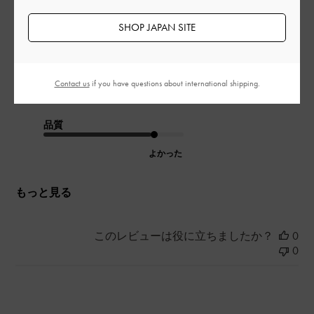
Review translation not available
SHOP JAPAN SITE
|
サイズ:
39/24.5cm
カラー:
ブラック系
デザイン
Contact us
if you have questions about international shipping.
とてもよかった
品質
よかった
もっと見る
このレビューは役に立ちましたか？
0
0