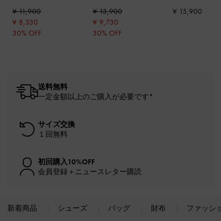
ルロングウォレット
-
ポケットボウリングバ
ウン
¥ 11,900
¥ 13,900
¥ 15,900
シルバー
ッグ
-
シルバー
¥ 8,330
¥ 9,730
30% OFF
30% OFF
送料無料
一定金額以上のご購入が必要です*
サイズ交換
１回無料
初回購入10%OFF
会員登録＋ニュースレター購読
新着商品
シューズ
バッグ
財布
ファッシ