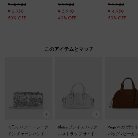
¥ 13,900
¥ 9,900
¥ 9,900
ヒールサンダル
-
シル
¥ 6,950
¥ 5,940
¥ 4,950
バー
50% OFF
40% OFF
50% OFF
このアイテムとマッチ
Paffuto パフート シーク
Blaise ブレイス バック
Vega ベガ ボウ
イン チェーンハンド
ルストラップ サイド
バッグ
-
ピーカ