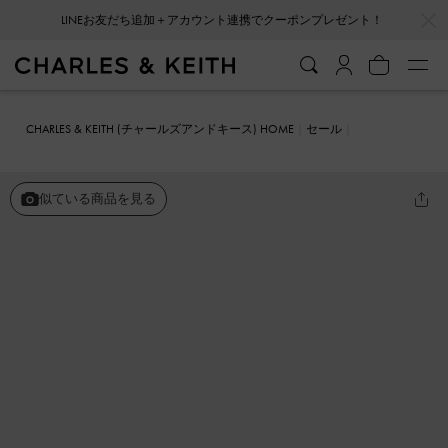
…
…
LINEお友だち追加＋アカウント連携でクーポンプレゼント！
CHARLES & KEITH (チャールズアンドキース) HOME
セール
シューズ
サンダル
ストラッピー スクエアトゥブロックヒールサン
ダル
似ている商品を見る