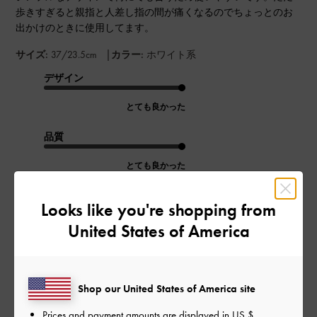
歩きすぎると親指と人差し指の間が痛くなるのでちょっとのお
出かけのときに使用してます。
|
サイズ:
37/23.5cm
カラー:
ホワイト系
デザイン
とても良かった
品質
とても良かった
もっと見る
Looks like you're shopping from
United States of America
このレビューは役に立ちましたか？
0
0
Shop our United States of America site
Prices and payment amounts are displayed in
US $
.