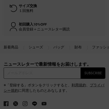
サイズ交換
１回無料
初回購入10%OFF
会員登録＋ニュースレター購読
新着商品
シューズ
バッグ
財布
ファッシ
Site footer
ニュースレターで最新情報をお届けします。​
SUBSCRIBE
※「登録する」ボタンをクリックすると、
利用規約
、
プライバ
シー規約
に同意したものとみなします。