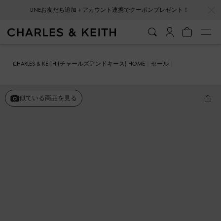
LINEお友だち追加＋アカウント連携でクーポンプレゼント！
…
…
会員登録＋ニュースレター登録で10%OFFクーポンプレゼント！
CHARLES & KEITH (チャールズアンドキース) HOME
セール
シューズ
サンダル
ストラッピートゥリング サンダル
似ている商品を見る