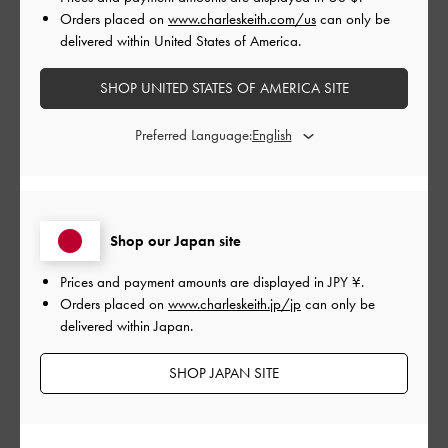
公
2024-07-29
ご利用者様
Orders placed on
www.charleskeith.com/us
can only be
開
delivered within United States of America.
日常使いしています
日
SHOP UNITED STATES OF AMERICA SITE
Preferred Language:
手持ちのものを買い替えたくて似たようなデザインを探してい
ました。店頭で履いた時のデザインの感じが似ていて購入しま
した。
実際履き始めて、もう0. 5小さいものがあればちょうどなのに
Shop our Japan site
な〜という印象は受けますが、問題ない範囲なので日常使いさ
せていただいてます。
Prices and payment amounts are displayed in
JPY ¥
.
Orders placed on
www.charleskeith.jp/jp
can only be
かかとから靴が離れて かぱかぱなりますが、ヒールも低く、歩
delivered within Japan.
くことに問題はないです。
SHOP JAPAN SITE
購入サイズは38
普段は24. 0か24. 5
|
サイズ:
39/24.5cm
カラー:
ブラック系