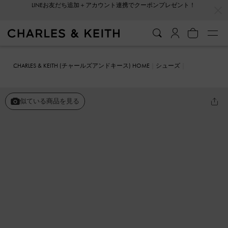
…
…
会員登録＋ニュースレター登録で10%OFFクーポンプレゼント！
CHARLES & KEITH (チャールズアンドキース) HOME
シューズ
ローファー
Kaiya カイヤ ペニーローファー パンプス
似ている商品を見る