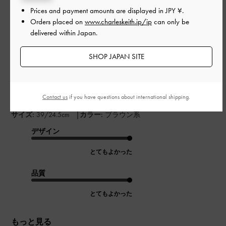
い
Prices and payment amounts are displayed in
JPY ¥
.
Orders placed on
www.charleskeith.jp/jp
can only be
delivered within Japan.
デザインはすごくいいです。値段の割に高そうに見えるし色合
SHOP JAPAN SITE
いも素敵、ヒールの太さもいい感じです。
ただ、硬くて靴擦れしやすいです。私は普段24. 5cmでそのサイ
ズを選びましたが少し大きめでした。ローファーなのでほんと
にぴったりサイズじゃないとうまくいかないかもしれません
Contact us
if you have questions about international shipping.
|
サイズ:
39/24.5cm
カラー:
ブラウン系
デザイン
とてもよかった
品質
とてもよかった
もっと見る