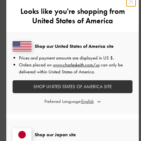
|
サイズ:
37/23.5cm
カラー:
ブラック系
Looks like you're shopping from
デザイン
United States of America
とてもよかった
品質
Shop our United States of America site
とてもよかった
Prices and payment amounts are displayed in
US $
.
Orders placed on
www.charleskeith.com/us
can only be
もっと見る
delivered within United States of America.
SHOP UNITED STATES OF AMERICA SITE
このレビューは役に立ちましたか？
1
0
Preferred Language:
公
2024-10-26
ご利用者様
開
可愛いけど硬くて靴擦れしやす
日
Shop our Japan site