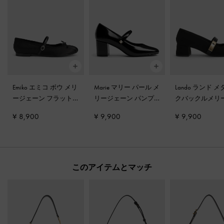
Emiko エミコ ボウ メリ
Marie マリー パール メ
Lando ランド 
ージェーン フラット
-
リージェーン パンプ
クバックルメリ
ブラック
ス
-
ブラックボックス
ーンパンプス
-
¥ 8,900
¥ 9,900
¥ 9,900
ク2
このアイテムとマッチ