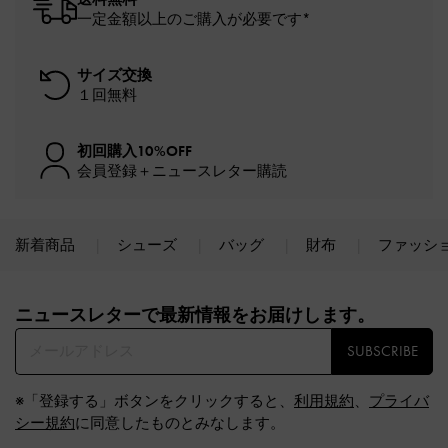
一定金額以上のご購入が必要です*
サイズ交換
１回無料
初回購入10%OFF
会員登録＋ニュースレター購読
新着商品
シューズ
バッグ
財布
ファッシ
Site footer
ニュースレターで最新情報をお届けします。​
SUBSCRIBE
※「登録する」ボタンをクリックすると、
利用規約
、
プライバ
シー規約
に同意したものとみなします。