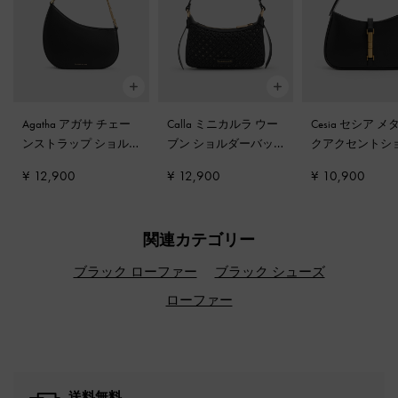
Agatha アガサ チェー
Calla ミニカルラ ウー
Cesia セシア 
ンストラップ ショル
ブン ショルダーバッ
クアクセントシ
ダーバッグ
-
ブラック
グ
-
ブラック
ーバッグ
-
ブラ
¥ 12,900
¥ 12,900
¥ 10,900
関連カテゴリー
ブラック ローファー
ブラック シューズ
ローファー
送料無料