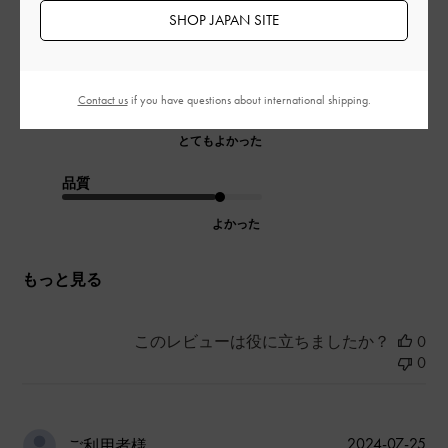
足が大きいので靴によっては大きさが
SHOP JAPAN SITE
目立ってしまいますが、この靴は大丈夫でした！
|
サイズ:
37/23.5cm
カラー:
ベージュ系
デザイン
Contact us
if you have questions about international shipping.
とてもよかった
品質
よかった
もっと見る
このレビューは役に立ちましたか？
0
0
公
2024-07-25
ご利用者様