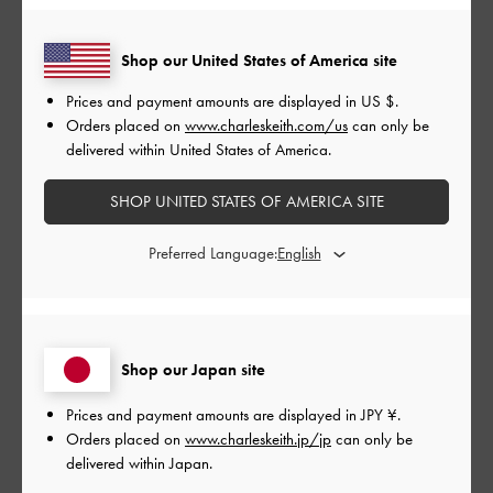
品質
Shop our United States of America site
とてもよかった
Prices and payment amounts are displayed in
US $
.
Orders placed on
www.charleskeith.com/us
can only be
もっと見る
delivered within United States of America.
このレビューは役に立ちましたか？
0
SHOP UNITED STATES OF AMERICA SITE
0
Preferred Language:
公
2024-08-25
ご利用者様
開
綺麗に見えます
日
Shop our Japan site
Prices and payment amounts are displayed in
JPY ¥
.
Orders placed on
www.charleskeith.jp/jp
can only be
ヒールが高い分長時間はくと足が痛くなってきますが脚は綺麗
delivered within Japan.
に見えます！