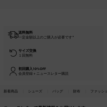
送料無料
一定金額以上のご購入が必要です*
サイズ交換
１回無料
初回購入10%OFF
会員登録＋ニュースレター購読
新着商品
シューズ
バッグ
財布
ファッシ
Site footer