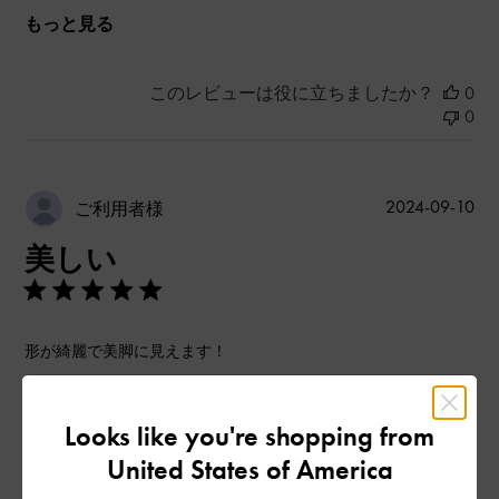
もっと見る
このレビューは役に立ちましたか？
0
0
公
2024-09-10
ご利用者様
開
美しい
日
形が綺麗で美脚に見えます！
|
サイズ:
37/23.5cm
カラー:
ベージュ系
Looks like you're shopping from
デザイン
United States of America
とてもよかった