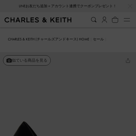
…
…
会員登録＋ニュースレター登録で10%OFFクーポンプレゼント！
CHARLES & KEITH (チャールズアンドキース) HOME
セール
シューズ
パンプス
ドルセイ スティレットパンプス
似ている商品を見る