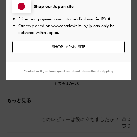
Shop our Japan site
使いやすいので靴下を履いたりして春から既に愛用してます。
若干甲高な作りなのでぱかぱかしてしまうのですがネックで
Prices and payment amounts are displayed in
JPY ¥
.
す。。。
Orders placed on
www.charleskeith.jp/jp
can only be
delivered within Japan.
|
サイズ:
37/23.5cm
カラー:
ホワイト系
デザイン
SHOP JAPAN SITE
とてもよかった
品質
Contact us
if you have questions about international shipping.
とてもよかった
もっと見る
このレビューは役に立ちましたか？
0
0