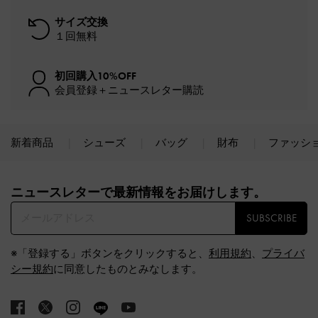
サイズ交換
１回無料
初回購入10%OFF
会員登録＋ニュースレター購読
新着商品
シューズ
バッグ
財布
ファッシ
Site footer
ニュースレターで最新情報をお届けします。​
SUBSCRIBE
※「登録する」ボタンをクリックすると、
利用規約
、
プライバ
シー規約
に同意したものとみなします。