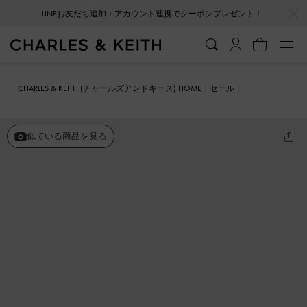
…
…
LINEお友だち追加＋アカウント連携でクーポンプレゼント！
CHARLES & KEITH (チャールズアンドキース) HOME
セール
シューズ
ミュール
シースルー ジオメトリックミュール
似ている商品を見る