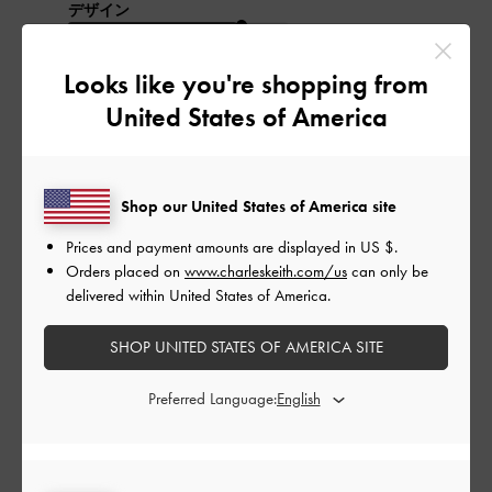
デザイン
よかった
Looks like you're shopping from
品質
United States of America
よかった
Shop our United States of America site
もっと見る
Prices and payment amounts are displayed in
US $
.
Orders placed on
www.charleskeith.com/us
can only be
このレビューは役に立ちましたか？
0
delivered within United States of America.
0
SHOP UNITED STATES OF AMERICA SITE
公
2024-05-03
ご利用者様
Preferred Language:
開
春先から履ける
日