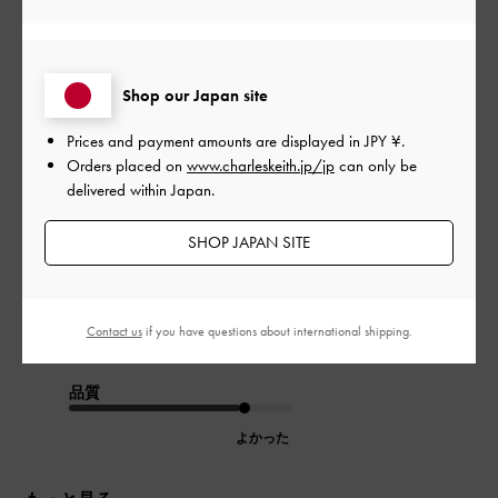
開
足が綺麗に見える
日
Shop our Japan site
秋用に😆底が厚いのに歩きやすくて、
Prices and payment amounts are displayed in
JPY ¥
.
たすかります✨
Orders placed on
www.charleskeith.jp/jp
can only be
これから履き倒す予定です👠
delivered within Japan.
ここのブランドは低身長に嬉しいヒールが高いものや厚底が多
くて嬉しい💗
SHOP JAPAN SITE
|
サイズ:
37/23.5cm
カラー:
ベージュ系
デザイン
Contact us
if you have questions about international shipping.
よかった
品質
よかった