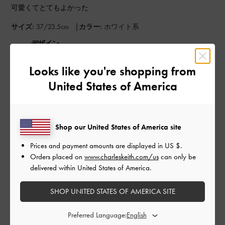
可愛くてとてもよかった
|
サイズ:
37/23.5cm
カラー:
ホワイト系
デザイン
とてもよかった
Looks like you're shopping from
United States of America
品質
とてもよかった
Shop our United States of America site
もっと見る
Prices and payment amounts are displayed in
US $
.
Orders placed on
www.charleskeith.com/us
can only be
このレビューは役に立ちましたか？
0
delivered within United States of America.
0
SHOP UNITED STATES OF AMERICA SITE
Preferred Language:
公
2024-09-25
ご利用者様