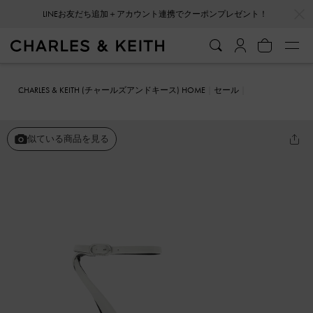
…
…
LINEお友だち追加＋アカウント連携でクーポンプレゼント！
CHARLES & KEITH (チャールズアンドキース) HOME
セール
シューズ
パンプス
Guinevere グィネヴィア パテントプラットフォ
ームパンプス
似ている商品を見る