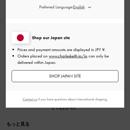
公
2025-08-11
ご利用者様
Preferred Language:
開
レッドサンダルが可愛い❤
日
Shop our Japan site
華奢なサンダルは女性らしさをアップしてくれます。かかとが
ほそいわりには安定感がある印象です。
Prices and payment amounts are displayed in
JPY ¥
.
アンクルのストラップがまた可愛いと思います。
Orders placed on
www.charleskeith.jp/jp
can only be
|
delivered within Japan.
サイズ:
35/22.5cm
カラー:
レッド系
デザイン
SHOP JAPAN SITE
とてもよかった
品質
Contact us
if you have questions about international shipping.
とてもよかった
もっと見る