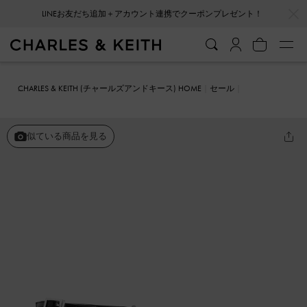
…
…
LINEお友だち追加＋アカウント連携でクーポンプレゼント！
CHARLES & KEITH (チャールズアンドキース) HOME
セール
シューズ
サンダル
Clara クララ Tバースラントヒールサンダル
似ている商品を見る