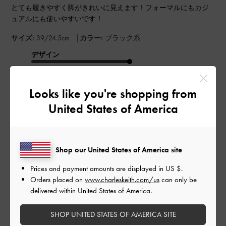
とても履きやすく脚がきれいに見えます！フォーマルにもカジ
ュアルにも使いやすいです！
|
サイズ:
39/24.5cm
カラー:
ブラック系
デザイン
とてもよかった
Looks like you're shopping from
品質
United States of America
とてもよかった
もっと見る
Shop our United States of America site
Prices and payment amounts are displayed in
US $
.
このレビューは役に立ちましたか？
0
Orders placed on
www.charleskeith.com/us
can only be
0
delivered within United States of America.
SHOP UNITED STATES OF AMERICA SITE