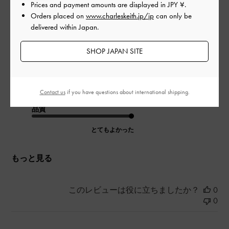
Prices and payment amounts are displayed in
JPY ¥
.
デザインが気に入って購入。足が細く見えるデザインで履き心
Orders placed on
www.charleskeith.jp/jp
can only be
地もよかったです。このタイプはストラップ着脱時に面倒でし
delivered within Japan.
たが後ろ側のチャックですぐに着脱できるので便利です。
|
サイズ:
37/23.5cm
カラー:
ブラック系
SHOP JAPAN SITE
デザイン
とてもよかった
Contact us
if you have questions about international shipping.
品質
とてもよかった
もっと見る
このレビューは役に立ちましたか？
0
0