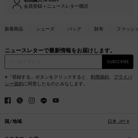
初回購入10%OFF
会員登録＋ニュースレター購読
新着商品
シューズ
バッグ
財布
ファッシ
Site footer
ニュースレターで最新情報をお届けします。​
SUBSCRIBE
※「登録する」ボタンをクリックすると、
利用規約
、
プライバ
シー規約
に同意したものとみなします。
国/地域:
日本,
JPY ¥