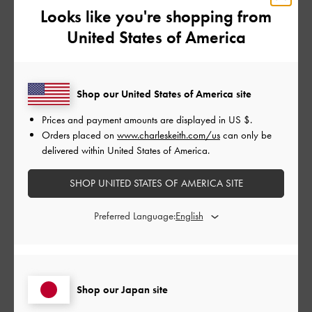
とてもよかった
Looks like you're shopping from
United States of America
品質
とてもよかった
Shop our United States of America site
もっと見る
Prices and payment amounts are displayed in
US $
.
Orders placed on
www.charleskeith.com/us
can only be
delivered within United States of America.
フィルター
並べ替え
最新
:
SHOP UNITED STATES OF AMERICA SITE
Preferred Language:
公
2024-10-18
ご利用者様
開
かわいい
日
Shop our Japan site