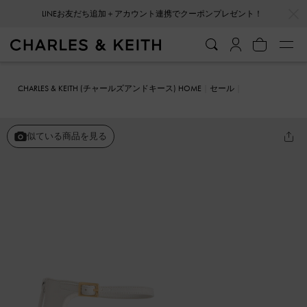
…
…
LINEお友だち追加＋アカウント連携でクーポンプレゼント！
CHARLES & KEITH (チャールズアンドキース) HOME
セール
シューズ
パンプス
トリプルストラップ キャップトゥメリージェー
ンパンプス
似ている商品を見る