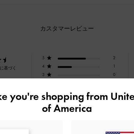
カスタマーレビュー
5
2
4
1
ーに基づく
3
0
2
0
1
0
ike you're shopping from
Unite
of America
快適さ