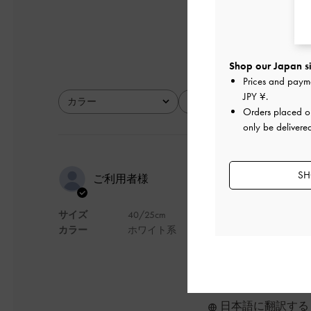
とてもよかった
Shop our Japan si
Prices and paym
JPY ¥
.
カラー
サイズ
全て
全て
Orders placed 
only be delivere
Chất lượng t
SH
ご利用者様
サイズ
40/25cm
Mẫu mã và chất liệu lên
カラー
ホワイト系
デザイン
日本語に翻訳する