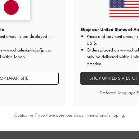
とてもよかった
とてもよかった
te
Shop our United States of Am
ent amounts are displayed in
Prices and payment amounts 
US $
.
デザイン
品質
快適さ
全て
全て
全て
on
www.charleskeith.jp/jp
can
Orders placed on
www.charl
d within Japan.
only be delivered within Unit
America.
ốt
OP JAPAN SITE
SHOP UNITED STATES OF
Preferred Language:
 chân rất đẹp
品質
快適さ
Contact us
if you have questions about international shipping.
とてもよかった
とてもよかった
とても