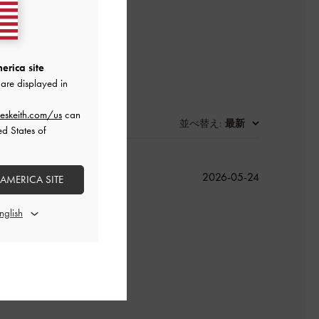
erica site
are displayed in
eskeith.com/us
can
並べ替え
最新
:
ed States of
公
2026-05-24
 AMERICA SITE
開
日
よかった