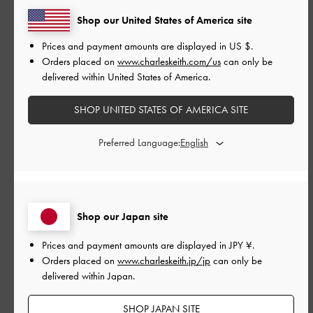
並べ替え
最新
:
Shop our United States of America site
Prices and payment amounts are displayed in
US $
.
Orders placed on
www.charleskeith.com/us
can only be
公
2025-08-04
delivered within United States of America.
ご利用者様
開
お呼ばれ用シューズにぴったり
日
SHOP UNITED STATES OF AMERICA SITE
Preferred Language:
お呼ばれ用に購入しました。
キラキラ×細いストラップが黒のドレスとの相性が抜群でした！
|
サイズ:
38/24cm
カラー:
シルバー系
Shop our Japan site
デザイン
Prices and payment amounts are displayed in
JPY ¥
.
Orders placed on
www.charleskeith.jp/jp
can only be
とてもよかった
delivered within Japan.
品質
SHOP JAPAN SITE