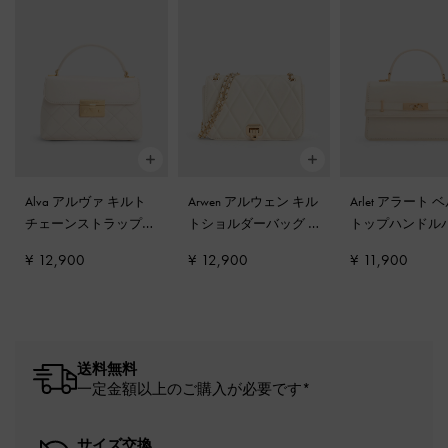
Alva アルヴァ キルト
Arwen アルウェン キル
Arlet アラート 
チェーンストラップト
トショルダーバッグ
-
トップハンドル
ップハンドルバッグ
-
クリーム
-
クリーム
¥ 12,900
¥ 12,900
¥ 11,900
クリーム
送料無料
一定金額以上のご購入が必要です*
サイズ交換