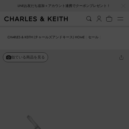
…
…
LINEお友だち追加＋アカウント連携でクーポンプレゼント！
CHARLES & KEITH (チャールズアンドキース) HOME
セール
シューズ
サンダル
Arona アロナ メタリッククリスタルエンベリシ
ュッドスティレットヒールサンダル
似ている商品を見る