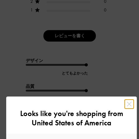
2
0
1
0
レビューを書く
デザイン
とてもよかった
品質
とてもよかった
Looks like you're shopping from
もっと見る
United States of America
フィルター