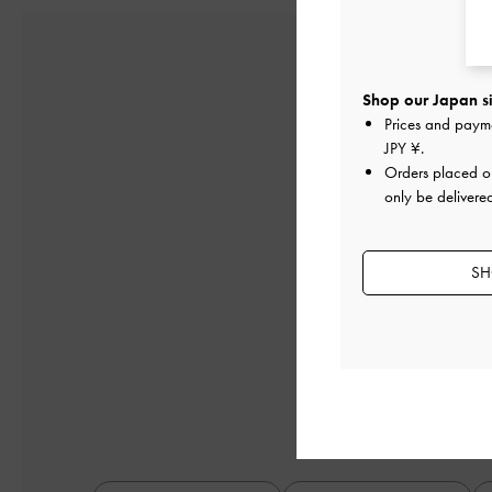
Shop our Japan si
Prices and paym
JPY ¥
.
Orders placed 
only be delivere
5
1件のレビューに
SH