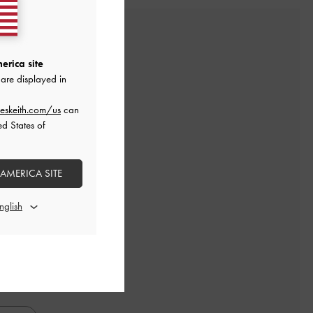
erica site
are displayed in
eskeith.com/us
can
ed States of
 AMERICA SITE
レビューを書く