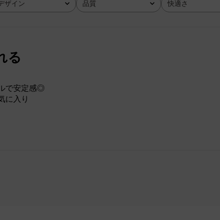
デザイン
品質
快適さ
全て
全て
全て
れる
ルで安定感◎
気に入り