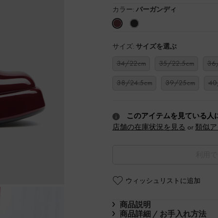
カラー:
バーガンディ
サイズ:
サイズを選ぶ
34/22cm
35/22.5cm
36
38/24.5cm
39/25cm
40
このアイテムを見ている人
店舗の在庫状況を見る
or
類似ア
利用で
ウィッシュリストに追加
商品説明
商品詳細 / お手入れ方法