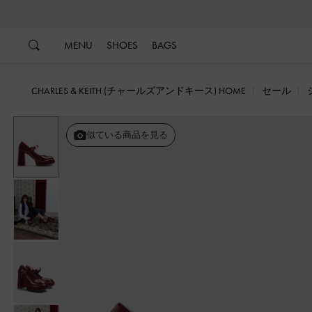
…
…
MENU
SHOES
BAGS
CHARLES & KEITH (チャールズアンドキース) HOME
セール
戻る
似ている商品を見る