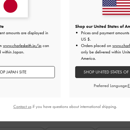
te
Shop our United States of Am
カスタマーレビュー
ent amounts are displayed in
Prices and payment amounts 
US $
.
on
www.charleskeith.jp/jp
can
Orders placed on
www.charl
d within Japan.
only be delivered within Unit
5
1
America.
4
0
基づく
OP JAPAN SITE
SHOP UNITED STATES OF
3
0
2
0
Preferred Language:
1
0
Contact us
if you have questions about international shipping.