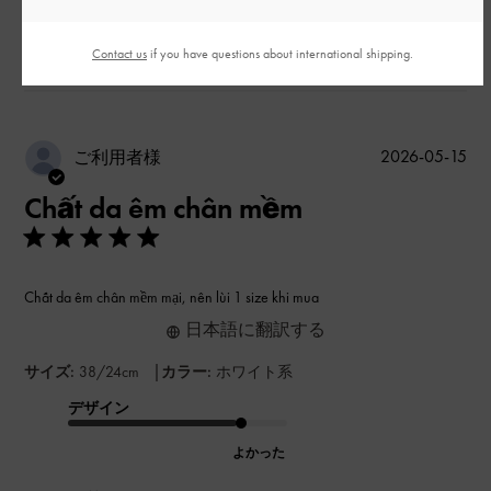
このレビューは役に立ちましたか？
0
Contact us
if you have questions about international shipping.
0
公
2026-05-15
ご利用者様
開
Chất da êm chân mềm
日
Chất da êm chân mềm mại, nên lùi 1 size khi mua
日本語に翻訳する
|
サイズ:
38/24cm
カラー:
ホワイト系
デザイン
よかった