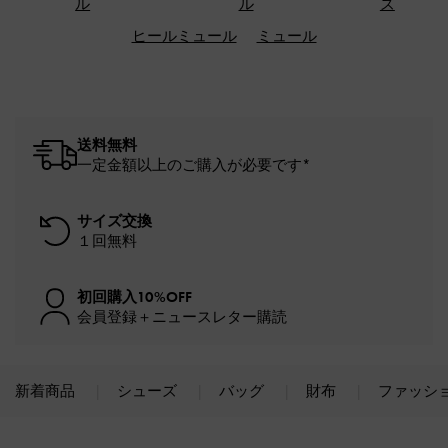
ル
ル
ズ
ヒールミュール
ミュール
送料無料
一定金額以上のご購入が必要です*
サイズ交換
１回無料
初回購入10%OFF
会員登録＋ニュースレター購読
新着商品
シューズ
バッグ
財布
ファッシ
Site footer