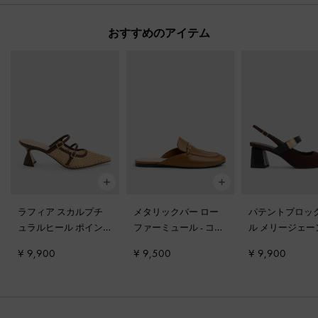
おすすめのアイテム
ラフィア スカルプチ
メタリックバー ロー
パテントブロッ
ュラルヒール ポイン
ファーミュール
-
コニ
ル メリージェー
テッドミュール
-
ダー
ャック
ンプス
-
ダーク
¥ 9,900
¥ 9,500
¥ 9,900
クブラウンテクスチャ
ン
ー