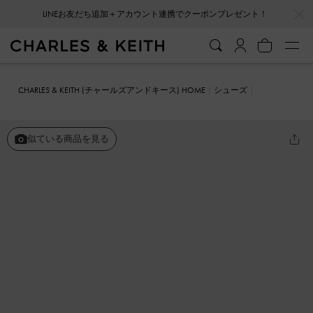
…
…
会員登録＋ニュースレター登録で10%OFFクーポンプレゼント！
CHARLES & KEITH (チャールズアンドキース) HOME
シューズ
ミュール
Sepphe セフェ メタリックバックル ポインテッドトゥヒー
ルミュール
似ている商品を見る