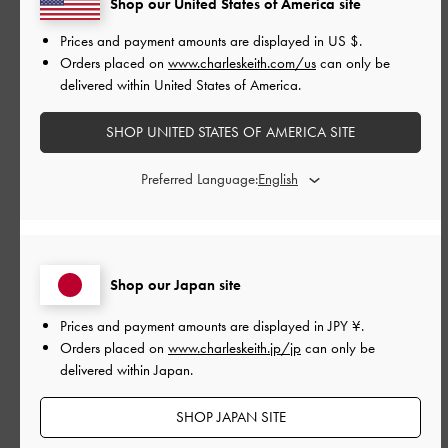
Shop our United States of America site
Prices and payment amounts are displayed in
US $
.
公
2026-06-03
ご利用者様
Orders placed on
www.charleskeith.com/us
can only be
開
delivered within United States of America.
ちょうど良いです
日
SHOP UNITED STATES OF AMERICA SITE
ちょうど良いです
Preferred Language:
|
サイズ:
37/23.5cm
カラー:
ホワイト系
デザイン
Shop our Japan site
とてもよかった
Prices and payment amounts are displayed in
JPY ¥
.
品質
Orders placed on
www.charleskeith.jp/jp
can only be
delivered within Japan.
とてもよかった
SHOP JAPAN SITE
もっと見る