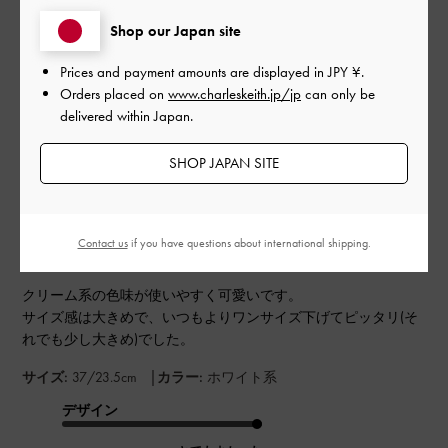
もっと見る
Shop our Japan site
このレビューは役に立ちましたか？
0
Prices and payment amounts are displayed in
JPY ¥
.
0
Orders placed on
www.charleskeith.jp/jp
can only be
delivered within Japan.
SHOP JAPAN SITE
公
2024-04-07
ご利用者様
開
カワイイ
日
Contact us
if you have questions about international shipping.
クリーム系の色味が使いやすく可愛いです。
サイズ感は大きめで、いつもよりワンサイズ下げてピッタリ(そ
れでも少し大きめ)でした。
|
サイズ:
37/23.5cm
カラー:
ホワイト系
デザイン