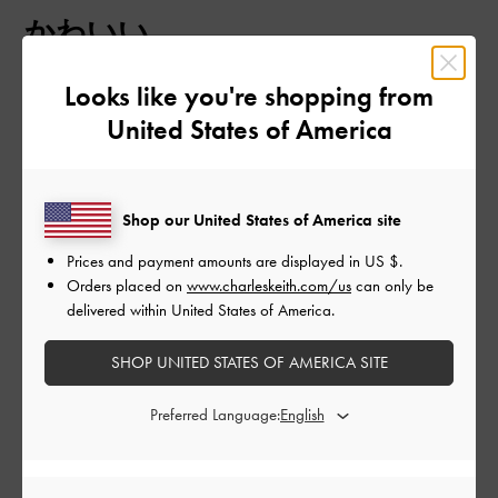
開
かわいい
日
Looks like you're shopping from
United States of America
普段23cmを履くのですが、こちらの23cmはつま先はぴったりで
も、踵が歩くとパカパカしてしまいました。22. 5cmに交換して
もらい、少しつま先はきついのですが踵が浮くことはなくてよ
かったです。
Shop our United States of America site
デザインは思った通りとてもかわいいです！
Prices and payment amounts are displayed in
US $
.
|
サイズ:
35/22.5cm
カラー:
ブラック系
Orders placed on
www.charleskeith.com/us
can only be
デザイン
delivered within United States of America.
とてもよかった
SHOP UNITED STATES OF AMERICA SITE
品質
Preferred Language:
とてもよかった