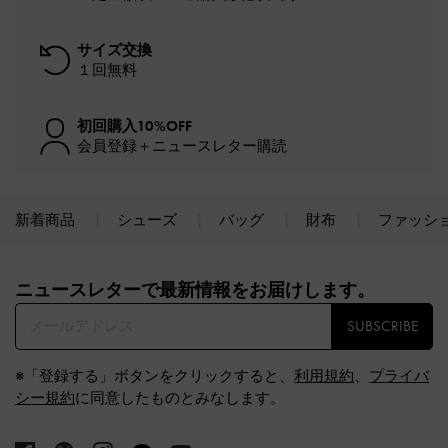
サイズ交換
１回無料
初回購入10%OFF
会員登録＋ニュースレター購読
新着商品
シューズ
バッグ
財布
ファッシ
Site footer
ニュースレターで最新情報をお届けします。​
SUBSCRIBE
※「登録する」ボタンをクリックすると、
利用規約
、
プライバ
シー規約
に同意したものとみなします。