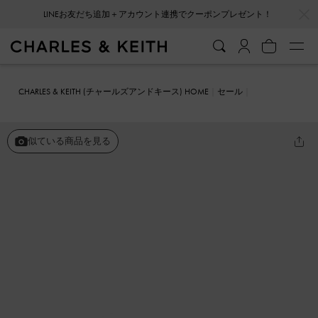
…
…
LINEお友だち追加＋アカウント連携でクーポンプレゼント！
CHARLES & KEITH (チャールズアンドキース) HOME
セール
シューズ
フラット
Catelaya カトレア メタリックアクセントロー
ファーパンプス
似ている商品を見る