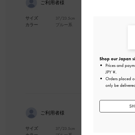
ワンちゃん
ご利用者様
サイズ
37/23.5cm
デザインがとても可
カラー
ブルー系
サイズ感は少し大き
やや重たく感じます
デザイン
Shop our Japan si
Prices and paym
JPY ¥
.
Orders placed 
only be delivere
SH
完全に平成
ご利用者様
サイズ
37/23.5cm
犬柄でファンシーな
カラー
ブルー系