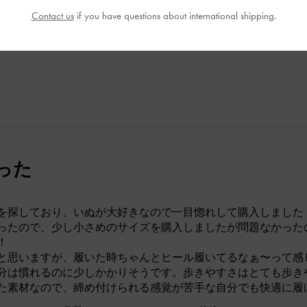
品質
快適さ
Contact us
if you have questions about international shipping.
とてもよかった
とてもよかった
とても
った
を探しており、いぬが大好きなので一目惚れして購入しました
ったので、少し小さめのサイズを購入しましたが問題なかった
！
と思いますが、履いた時ちゃんとヒール履いてるなぁ〜って感
分は慣れるのに少しかかりそうです。歩きやすさはとても歩き
た素材なので、締め付けられる感覚が苦手な自分でも快適に履