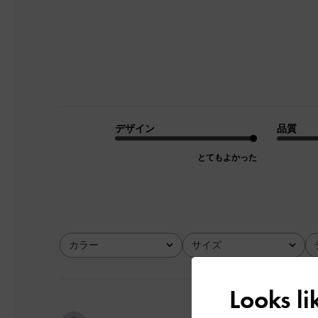
デザイン
品質
とてもよかった
カラー
サイズ
全て
全て
Looks l