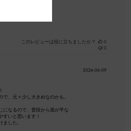
よかった
このレビューは役に立ちましたか？
0
0
公
2024-06-09
開
日
！
ので、元々少し大きめなのかも。
じになるので、普段から底が平な
やすいと思います！
けました。