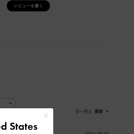
レビューを書く
並べ替え
最新
:
d States
公
2024-07-20