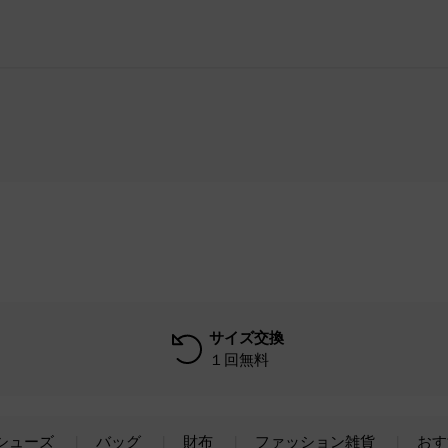
サイズ交換
１回無料
シューズ
バッグ
財布
ファッション雑貨
おす