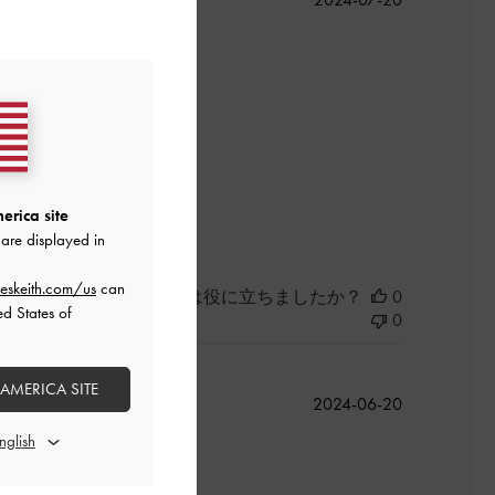
開
日
よかった
erica site
are displayed in
eskeith.com/us
can
このレビューは役に立ちましたか？
0
ed States of
0
 AMERICA SITE
公
2024-06-20
開
日