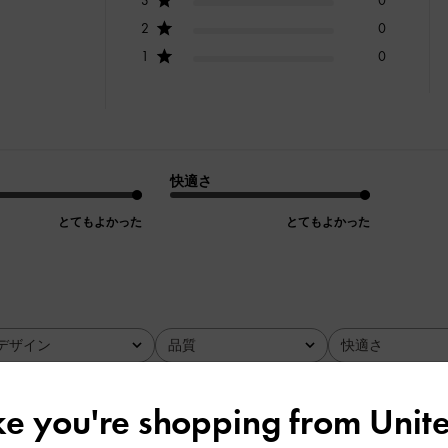
2
0
1
0
快適さ
とてもよかった
とてもよかった
デザイン
品質
快適さ
全て
全て
全て
ike you're shopping from
Unite