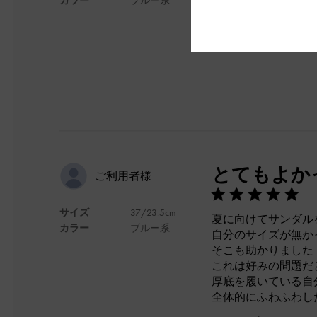
デザイン
とてもよか
ご利用者様
サイズ
37/23.5cm
夏に向けてサンダル
カラー
ブルー系
自分のサイズが無か
そこも助かりました
これは好みの問題だ
厚底を履いている自
全体的にふわふわし