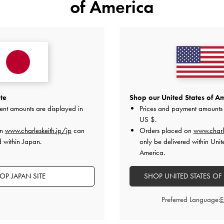
かわいい
of America
愛くて気に入っています。
めのように思います。
。
品質
快適さ
とてもよかった
とてもよかった
とても
te
Shop our United States of Am
ent amounts are displayed in
Prices and payment amounts 
US $
.
on
www.charleskeith.jp/jp
can
Orders placed on
www.charl
d within Japan.
only be delivered within Unit
America.
OP JAPAN SITE
SHOP UNITED STATES OF
Preferred Language:
靴は他で見たことがなかったのでとても嬉しいです。