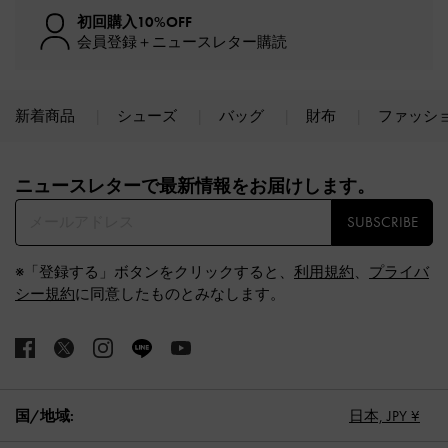
初回購入10%OFF
会員登録＋ニュースレター購読
新着商品
シューズ
バッグ
財布
ファッシ
Site footer
ニュースレターで最新情報をお届けします。​
SUBSCRIBE
※「登録する」ボタンをクリックすると、
利用規約
、
プライバ
シー規約
に同意したものとみなします。
国/地域:
日本,
JPY ¥