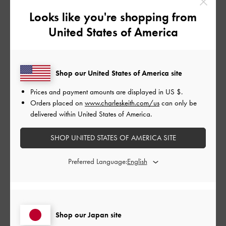
Looks like you're shopping from
フィルター
United States of America
並べ替え
最新
:
公
2026-05-13
ご利用者様
Shop our United States of America site
開
Prices and payment amounts are displayed in
US $
.
夏にぴったりで可愛いです、歩
日
Orders placed on
www.charleskeith.com/us
can only be
きやすい！
delivered within United States of America.
SHOP UNITED STATES OF AMERICA SITE
夏にぴったりで可愛いです、歩きやすい！
Preferred Language:
|
サイズ:
38/24cm
カラー:
ホワイト系
デザイン
とてもよかった
Shop our Japan site