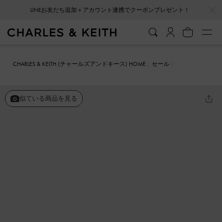
…
…
LINEお友だち追加＋アカウント連携でクーポンプレゼント！
CHARLES & KEITH (チャールズアンドキース) HOME
セール
シューズ
パンプス
パテント コントラストトゥキャップパンプス
似ている商品を見る