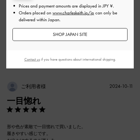
品質
Prices and payment amounts are displayed in
JPY ¥
.
Orders placed on
www.charleskeith.jp/jp
can only be
とてもよかった
delivered within Japan.
SHOP JAPAN SITE
もっと見る
このレビューは役に立ちましたか？
0
Contact us
if you have questions about international shipping.
0
公
2024-10-11
ご利用者様
開
一目惚れ
日
形や色が素敵で一目惚れで買いました。
履きやすい感じです。