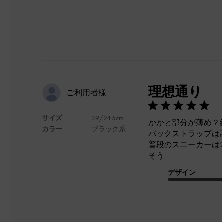
理想通り
ご利用者様
サイズ
39/24.5cm
かかと部分が薄め？
カラー
ブラック系
バックストラップは
普段のスニーカーは2
そう
デザイン