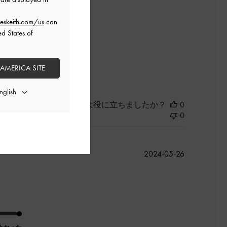
日
です。
eskeith.com/us
can
ったです。
ed States of
よかった
 AMERICA SITE
このレビューは役に立ちましたか？
0
0
公
2024-05-26
開
日