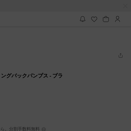
リングバックパンプス
- ブラ
7円から。分割手数料無料