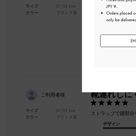
サイズ
37/23.5cm
JPY ¥
.
デザインはシンプル
カラー
ブラック系
Orders placed 
また、デザイン的に
only be delivere
デザイン
SH
靴連れしに
ご利用者様
サイズ
37/23.5cm
ストラップで踵部分
カラー
ブラック系
デザイン