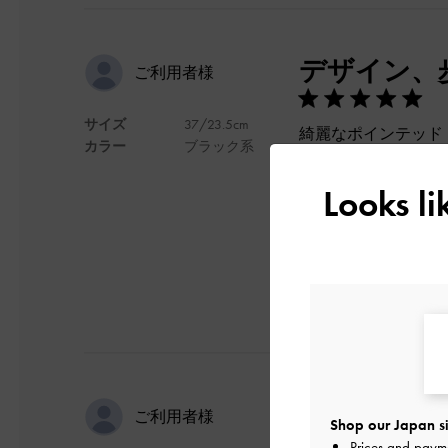
デザイン、
ご利用者様
サイズ
37/23.5cm
綺麗なポインテッド
カラー
ブラック系
ヒールは安定感があ
デザイン
Looks l
履き心地が
ご利用者様
Shop our Japan si
Prices and paym