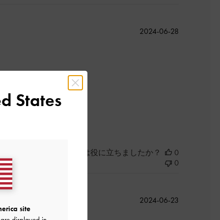
公
2024-06-28
開
日
す。
d States
よかった
このレビューは役に立ちましたか？
0
0
公
2024-06-23
erica site
開
are displayed in