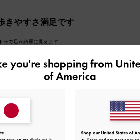
歩きやすさ満足です
トゥで足が綺麗に見えます。
り、毎日の通勤にも足が痛くならずこればかり履いてしまいま
品質
快適さ
ike you're shopping from
Unite
of America
とてもよかった
とてもよかった
とても
最高です！
te
Shop our United States of Am
ent amounts are displayed in
Prices and payment amounts 