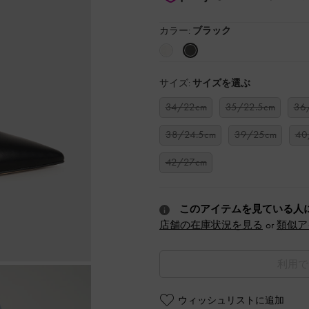
カラー:
ブラック
サイズ:
サイズを選ぶ
34/22cm
35/22.5cm
36
38/24.5cm
39/25cm
40
42/27cm
このアイテムを見ている人
店舗の在庫状況を見る
or
類似ア
利用で
ウィッシュリストに追加