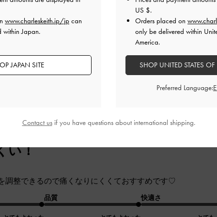
US $
.
な黒にかかとのゴールドがアクセントになっていてとても素敵
on
www.charleskeith.jp/jp
can
Orders placed on
www.charl
細身かなと気になりましたが、実際に履いてみると歩きやすか
d within Japan.
only be delivered within Unit
品質
快適さ
America.
とてもよかった
とてもよかった
OP JAPAN SITE
SHOP UNITED STATES OF
Preferred Language:
Contact us
if you have questions about international shipping.
くい！
を調整できるので痛くなりにくくておすすめです♡
品質
快適さ