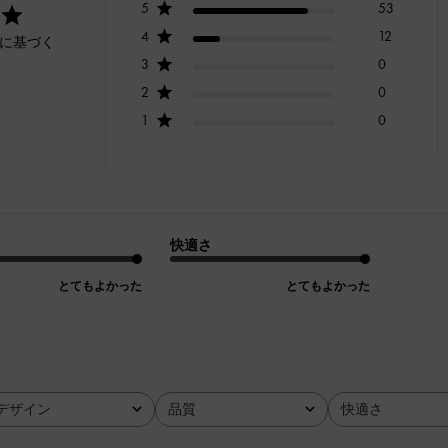
5
53
4
12
ーに基づく
3
0
2
0
1
0
快適さ
とてもよかった
とてもよかった
デザイン
品質
快適さ
全て
全て
全て