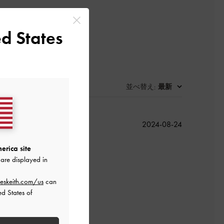
d States
並べ替え
最新
:
公
2024-08-24
開
日
erica site
are displayed in
eskeith.com/us
can
ed States of
よかった