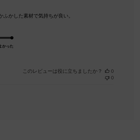
開
日
かふかした素材で気持ちが良い。
よかった
このレビューは役に立ちましたか？
0
0