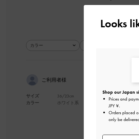
とてもよかった
Looks l
カラー
サイズ
全て
全て
夏に映える
ご利用者様
Shop our Japan si
サイズ
36/23cm
常時23サイズを選
Prices and paym
カラー
ホワイト系
クッション性があり
JPY ¥
.
Orders placed 
デザイン
only be delivere