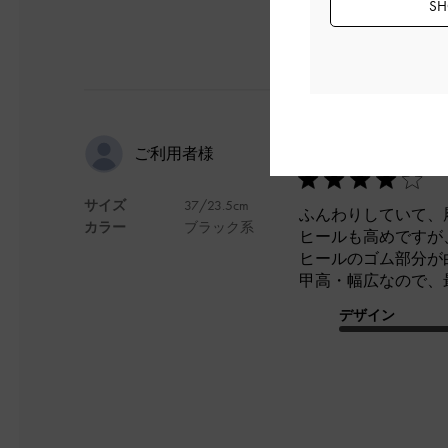
SH
ららさんの
ご利用者様
サイズ
37/23.5cm
ふんわりしていて、
カラー
ブラック系
ヒールも高めですが
ヒールのゴム部分が
甲高・幅広なので、
デザイン