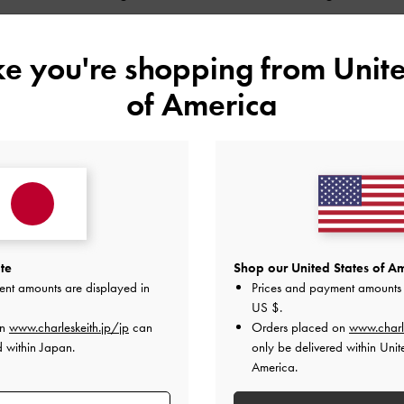
とてもよかった
とてもよかった
ike you're shopping from
Unite
of America
デザイン
品質
快適さ
全て
全て
全て
白サンダル
te
Shop our United States of Am
んでおり、これもジャストでした。
ent amounts are displayed in
Prices and payment amounts 
、疲れにくいです☆
US $
.
on
www.charleskeith.jp/jp
can
Orders placed on
www.charl
品質
快適さ
d within Japan.
only be delivered within Unit
America.
とてもよかった
よかった
とても