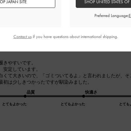
OP JAPAN SITE
SHOP UNITED STATES OF
Preferred Language:
Contact us
if you have questions about international shipping.
レビュー
履きやすいです。
、安定しています。
白くて大きいので、「ゴミついてるよ」と言われましたが、そ
最初は少しきつかったですが馴染みました。
品質
快適さ
とてもよかった
とてもよかった
とても