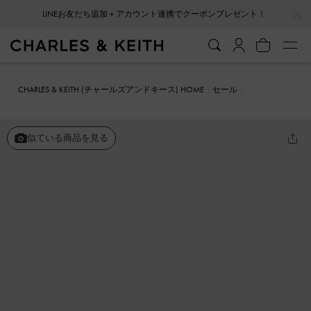
LINEお友だち追加＋アカウント連携でクーポンプレゼント！
…
…
会員登録＋ニュースレター登録で10%OFFクーポンプレゼント！
CHARLES & KEITH (チャールズアンドキース) HOME
セール
シューズ
パンプス
ダブル クリスタルバックルメリージェーンパン
プス
似ている商品を見る