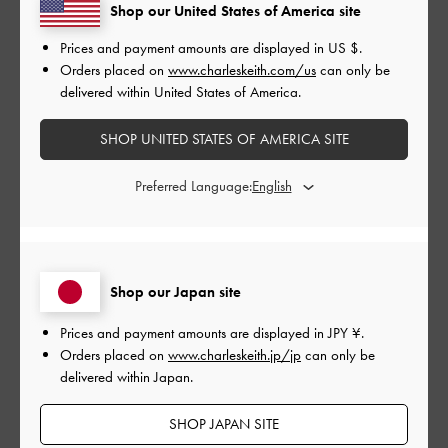
Shop our United States of America site
ます！
しかも履きやすい！程よいヒールで疲れません。
Prices and payment amounts are displayed in
US $
.
心持ちゆったりしているので、タイツでも大丈夫です。
Orders placed on
www.charleskeith.com/us
can only be
delivered within United States of America.
|
サイズ:
37/23.5cm
カラー:
ブラック系
デザイン
SHOP UNITED STATES OF AMERICA SITE
とてもよかった
Preferred Language:
品質
よかった
Shop our Japan site
もっと見る
Prices and payment amounts are displayed in
JPY ¥
.
Orders placed on
www.charleskeith.jp/jp
can only be
このレビューは役に立ちましたか？
0
delivered within Japan.
0
SHOP JAPAN SITE