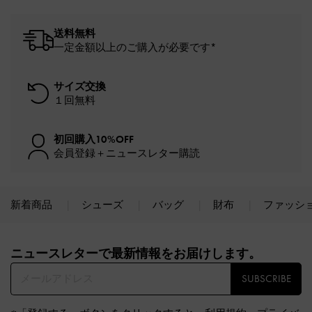
送料無料
一定金額以上のご購入が必要です*
サイズ交換
１回無料
初回購入10%OFF
会員登録＋ニュースレター購読
新着商品
シューズ
バッグ
財布
ファッシ
Site footer
ニュースレターで最新情報をお届けします。​
SUBSCRIBE