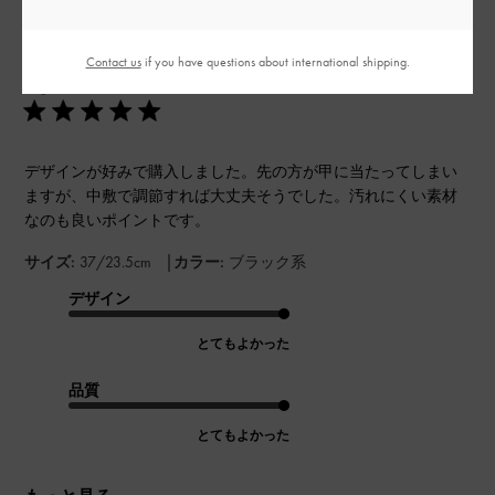
公
2024-05-01
ご利用者様
開
Contact us
if you have questions about international shipping.
可愛い
日
デザインが好みで購入しました。先の方が甲に当たってしまい
ますが、中敷で調節すれば大丈夫そうでした。汚れにくい素材
なのも良いポイントです。
|
サイズ:
37/23.5cm
カラー:
ブラック系
デザイン
とてもよかった
品質
とてもよかった