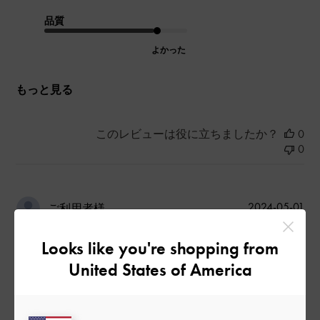
品質
よかった
もっと見る
このレビューは役に立ちましたか？
0
0
公
2024-05-01
ご利用者様
開
多用途です！
日
Looks like you're shopping from
United States of America
素材の艶とキラキラのバックルでパーティーシーンにもってこ
いですが、上品なので普段のお出かけ、出勤でも十分活用でき