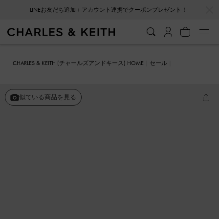
…
…
LINEお友だち追加＋アカウント連携でクーポンプレゼント！
会員登録＋ニュースレター登録で10%OFFクーポンプレゼント！
CHARLES & KEITH (チャールズアンドキース) HOME
セール
シューズ
ミュール
ポインテッドトゥ ブロックヒールミュール
似ている商品を見る