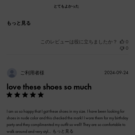
とてもよかった
もっと見る
このレビューは役に立ちましたか？
0
0
公
2024-09-24
ご利用者様
開
love these shoes so much
日
I am so so happy that I got these shoes in my size. I have been looking for
shoes in nude color and this checked the mark! I wore them for my birthday
party and they complimented my outfit so well! They are so comfortable to
walk around and very styl...
もっと見る