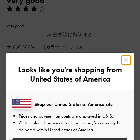
very good
very good
日本語に翻訳する
|
サイズ:
38/24cm
カラー:
ベージュ系
デザイン
Looks like you're shopping from
とてもよかった
United States of America
品質
とてもよかった
Shop our United States of America site
もっと見る
Prices and payment amounts are displayed in
US $
.
Orders placed on
www.charleskeith.com/us
can only be
delivered within United States of America.
このレビューは役に立ちましたか？
0
0