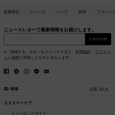
新着商品
シューズ
バッグ
財布
ファッシ
Site footer
ニュースレターで最新情報をお届けします。​
SUBSCRIBE
※「登録する」ボタンをクリックすると、
利用規約
、
プライバ
シー規約
に同意したものとみなします。
国/地域:
日本,
JPY ¥
カスタマーケア
ショッピングガイド