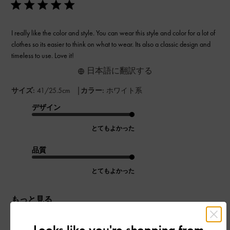
I really like the color and style. You can wear this style and color for a lot of
clothes so its easier to think on what to wear. Its also a classic design and
timeless to use. Love it!
日本語に翻訳する
|
サイズ:
41/25.5cm
カラー:
ホワイト系
デザイン
とてもよかった
品質
とてもよかった
もっと見る
Looks like you're shopping from