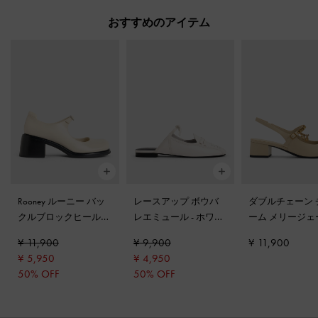
おすすめのアイテム
Rooney ルーニー バッ
レースアップ ボウバ
ダブルチェーン 
クルブロックヒールメ
レエミュール
-
ホワイ
ーム メリージェ
リージェーン
-
チョー
ト
スリングバック
¥ 11,900
¥ 9,900
¥ 11,900
ク
ス
-
チョーク
¥ 5,950
¥ 4,950
50% OFF
50% OFF