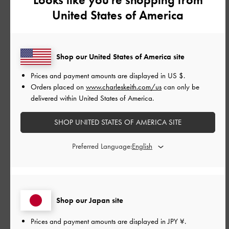
このレビューは役に立ちましたか？
0
0
United States of America
公
2025-10-19
ご利用者様
Shop our United States of America site
開
靴擦れしなくて歩きやすいです
日
Prices and payment amounts are displayed in
US $
.
Orders placed on
www.charleskeith.com/us
can only be
delivered within United States of America.
靴擦れしなくて歩きやすいです
SHOP UNITED STATES OF AMERICA SITE
|
サイズ:
40/25cm
カラー:
ブラック系
Preferred Language:
デザイン
とてもよかった
品質
Shop our Japan site
とてもよかった
Prices and payment amounts are displayed in
JPY ¥
.