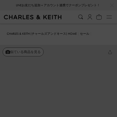
…
…
LINEお友だち追加＋アカウント連携でクーポンプレゼント！
CHARLES & KEITH (チャールズアンドキース) HOME
セール
シューズ
パンプス
パテント フラワーパールエンベリシュッドメリ
ージェーンローファー
似ている商品を見る