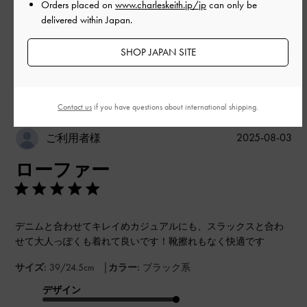
Orders placed on
www.charleskeith.jp/jp
can only be
delivered within Japan.
もっと見る
SHOP JAPAN SITE
このレビューは役に立ちましたか？
0
0
Contact us
if you have questions about international shipping.
公
2025-08-03
ご利用者様
開
ローファー
日
デニムと合わせてキレイめカジュアルにも、スラックスと合わ
せて大人っぽくも着れて良いです！靴擦れもなく快適です
|
サイズ:
39/24.5cm
カラー:
ブラック系
デザイン