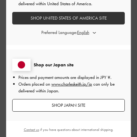
delivered within United States of America.
もっと見る
SHOP UNITED STATES OF AMERICA SITE
このレビューは役に立ちましたか？
0
Preferred Language:
0
公
2024-06-20
ご利用者様
開
Shop our Japan site
hs8さんのレビュー
日
Prices and payment amounts are displayed in
JPY ¥
.
Orders placed on
www.charleskeith.jp/jp
can only be
delivered within Japan.
履きごごちもすごいよくて全然足も疲れないです！！！幅広な
のでいつもよりサイズ上のやつを買いましたがぴったりでし
SHOP JAPAN SITE
た！
|
サイズ:
37/23.5cm
カラー:
ベージュ系
Contact us
if you have questions about international shipping.
デザイン