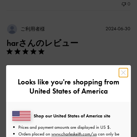
0
公
2024-06-30
ご利用者様
開
harさんのレビュー
日
可愛くて即購入しました!!
|
サイズ:
37/23.5cm
カラー:
ベージュ系
Looks like you're shopping from
United States of America
デザイン
とてもよかった
品質
Shop our United States of America site
Prices and payment amounts are displayed in
US $
.
普通
Orders placed on
www.charleskeith.com/us
can only be