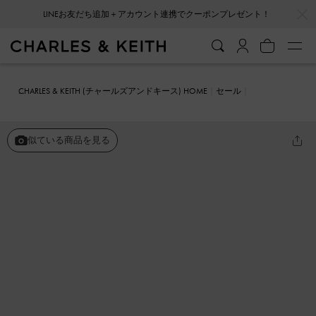
LINEお友だち追加＋アカウント連携でクーポンプレゼント！
…
…
会員登録＋ニュースレター登録で10%OFFクーポンプレゼント！
CHARLES & KEITH (チャールズアンドキース) HOME
セール
シューズ
ミュール
アシメトリック バックルヒールミュール
似ている商品を見る