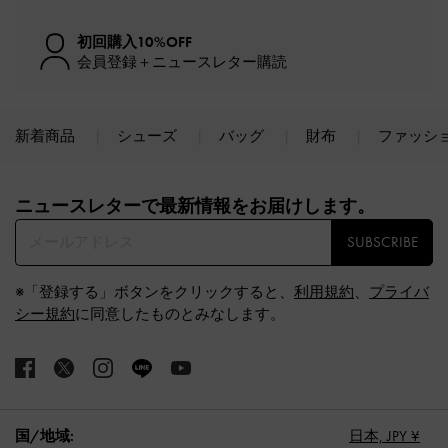
初回購入10%OFF
会員登録＋ニュースレター購読
新着商品
シューズ
バッグ
財布
ファッシ
Site footer
ニュースレターで最新情報をお届けします。​
SUBSCRIBE
※「登録する」ボタンをクリックすると、
利用規約
、
プライバ
シー規約
に同意したものとみなします。
国/地域:
日本,
JPY ¥