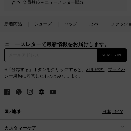
会員登録＋ニュースレター購読
新着商品
シューズ
バッグ
財布
ファッシ
Site footer
ニュースレターで最新情報をお届けします。​
SUBSCRIBE
※「登録する」ボタンをクリックすると、
利用規約
、
プライバ
シー規約
に同意したものとみなします。
国/地域:
日本,
JPY ¥
カスタマーケア