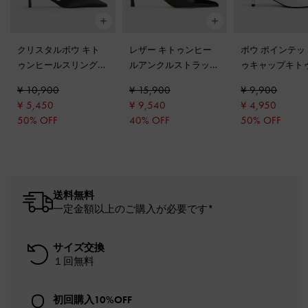
クリスタルボウ キト
レザー キトゥンヒー
ボウ ポインテッ
ゥンヒールスリングバ
ルアンクルストラップ
ゥキャップキト
ックパンプス
-
ブラッ
ポインテッドトゥパン
ールパンプス
-
¥ 10,900
¥ 15,900
¥ 9,900
クテクスチャー
プス
-
ブラックボック
ト
¥ 5,450
¥ 9,540
¥ 4,950
ス
50% OFF
40% OFF
50% OFF
送料無料
一定金額以上のご購入が必要です*
サイズ交換
１回無料
初回購入10%OFF