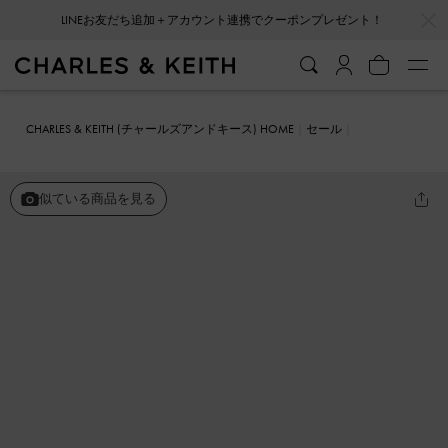
…
…
LINEお友だち追加＋アカウント連携でクーポンプレゼント！
CHARLES & KEITH (チャールズアンドキース) HOME
セール
シューズ
パンプス
パテント トリプルストラップポインテッドトゥ
スリングバックパンプス
似ている商品を見る