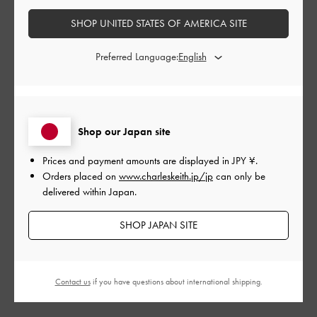
開
SHOP UNITED STATES OF AMERICA SITE
差し色におすすめ！
日
Preferred Language:
バーガンディーカラーのパンプスをなかなか見ないと思う！
最初は合わせ方が難しいと思ったが、履いてみると意外と合わ
せやすいと感じた。
Shop our Japan site
サイズは普段22. 5cmで、35サイズがピッタリでした！
Sapporo店 Shiori
Prices and payment amounts are displayed in
JPY ¥
.
Orders placed on
www.charleskeith.jp/jp
can only be
|
サイズ:
35/22.5cm
カラー:
その他
delivered within Japan.
デザイン
SHOP JAPAN SITE
とても良かった
品質
Contact us
if you have questions about international shipping.
とても良かった