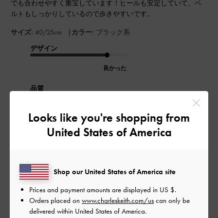
でも合わせやすく重宝しています！ヒールも安定していて、ベ
ルトもしっかりしているので歩きやすいです。
|
サイズ:
40/25cm
カラー:
ブラック系
デザイン
良かった
品質
良かった
Looks like you're shopping from
United States of America
もっと見る
このレビューは役に立ちましたか？
1
Shop our United States of America site
0
Prices and payment amounts are displayed in
US $
.
Orders placed on
www.charleskeith.com/us
can only be
delivered within United States of America.
公
2025-08-16
ご利用者様