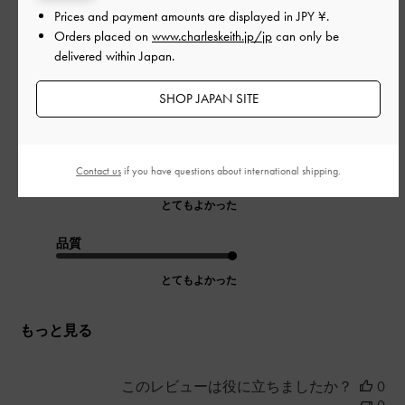
開
Prices and payment amounts are displayed in
JPY ¥
.
Review
日
Orders placed on
www.charleskeith.jp/jp
can only be
delivered within Japan.
SHOP JAPAN SITE
よかった
|
サイズ:
その他（シューズ以外）
カラー:
ゴールド系
デザイン
Contact us
if you have questions about international shipping.
とてもよかった
品質
とてもよかった
もっと見る
このレビューは役に立ちましたか？
0