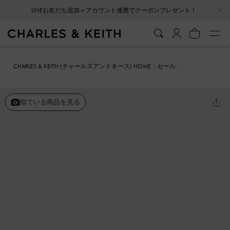
…
…
LINEお友だち追加＋アカウント連携でクーポンプレゼント！
会員登録＋ニュースレター登録で10%OFFクーポンプレゼント！
CHARLES & KEITH (チャールズアンドキース) HOME
セール
シューズ
サンダル
アンクルストラップ サンダル
似ている商品を見る