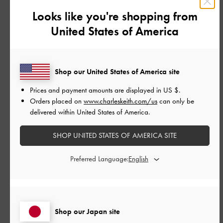
す。
Looks like you're shopping from
United States of America
|
サイズ:
39/24.5cm
カラー:
ブラック系
デザイン
とてもよかった
Shop our United States of America site
品質
Prices and payment amounts are displayed in
US $
.
Orders placed on
www.charleskeith.com/us
can only be
とてもよかった
delivered within United States of America.
もっと見る
SHOP UNITED STATES OF AMERICA SITE
Preferred Language:
このレビューは役に立ちましたか？
0
0
Shop our Japan site
公
2026-05-20
ご利用者様