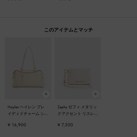
このアイテムとマッチ
Haylen ヘイレン ブレ
Zephy ゼフィ メタリッ
イディドチャーム シ
クアクセント リスレ
ョルダーバッグ
-
クリ
ット
-
クリーム
¥ 16,900
¥ 7,500
ーム