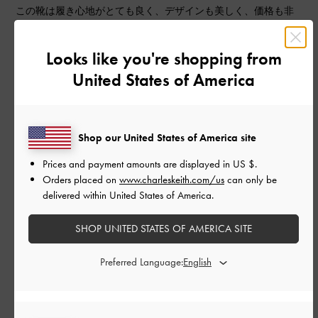
この靴は履き心地がとても良く、デザインも美しく、価格も非
常にリーズナブルです。
|
サイズ:
39/24.5cm
カラー:
ブラック系
Looks like you're shopping from
United States of America
デザイン
とてもよかった
品質
Shop our United States of America site
Prices and payment amounts are displayed in
US $
.
とてもよかった
Orders placed on
www.charleskeith.com/us
can only be
delivered within United States of America.
もっと見る
SHOP UNITED STATES OF AMERICA SITE
このレビューは役に立ちましたか？
0
Preferred Language:
0