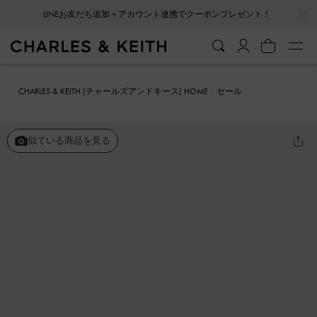
…
…
LINEお友だち追加＋アカウント連携でクーポンプレゼント！
CHARLES & KEITH (チャールズアンドキース) HOME
セール
シューズ
サンダル
アンクルストラップ トゥリングサンダル
似ている商品を見る