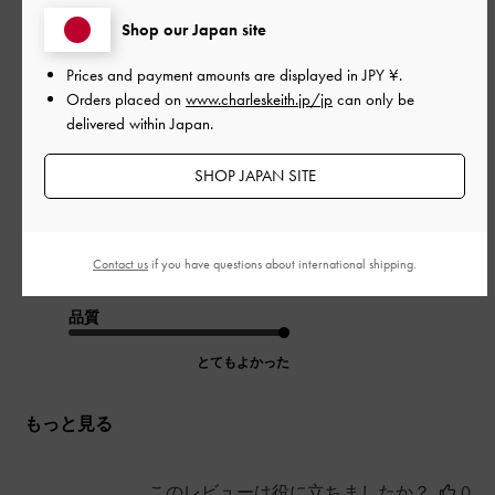
公
2026-04-25
ご利用者様
開
Shop our Japan site
楽、おしゃれ
日
Prices and payment amounts are displayed in
JPY ¥
.
Orders placed on
www.charleskeith.jp/jp
can only be
delivered within Japan.
楽、おしゃれ
SHOP JAPAN SITE
|
サイズ:
37/23.5cm
カラー:
ブラック系
デザイン
Contact us
if you have questions about international shipping.
とてもよかった
品質
とてもよかった
もっと見る
このレビューは役に立ちましたか？
0