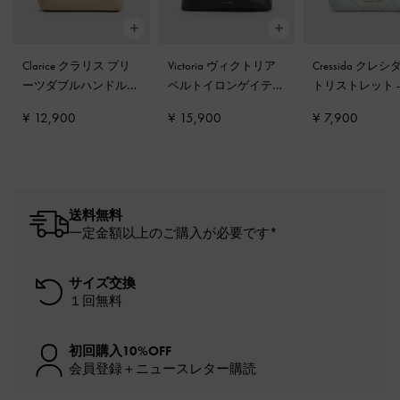
Clarice クラリス プリ
Victoria ヴィクトリア
Cressida クレシ
ーツダブルハンドルト
ベルトイロンゲイティ
トリストレット
ートバッグ
-
ダストオ
ッドショルダーバッグ
ジグリーン
¥ 12,900
¥ 15,900
¥ 7,900
ーツ
-
ノワール
送料無料
一定金額以上のご購入が必要です*
サイズ交換
１回無料
初回購入10%OFF
会員登録＋ニュースレター購読