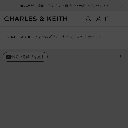
…
…
LINEお友だち追加＋アカウント連携でクーポンプレゼント！
CHARLES & KEITH (チャールズアンドキース) HOME
セール
シューズ
サンダル
パッフィー ストラップスライドサンダル
似ている商品を見る