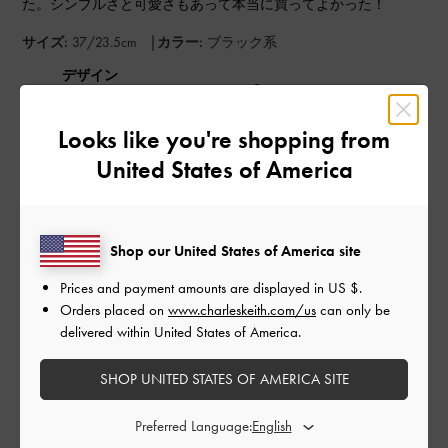
た。シンプルさと可愛さもあって本当に買ってよかった！
|
サイズ:
37/23.5cm
カラー:
ブラック系
デザイン
とても良かった
Looks like you're shopping from
品質
United States of America
とても良かった
Shop our United States of America site
もっと見る
Prices and payment amounts are displayed in
US $
.
Orders placed on
www.charleskeith.com/us
can only be
このレビューは役に立ちましたか？
0
delivered within United States of America.
0
SHOP UNITED STATES OF AMERICA SITE
公
2024-08-02
ご利用者様
Preferred Language:
開