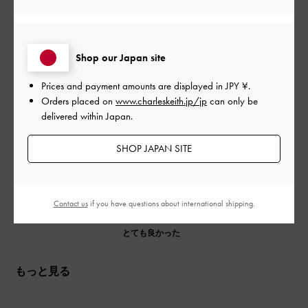
色が絶妙
日
Shop our Japan site
この形のサンダルはかなり安っぽく見えるところが難点です
が、真っ白ではなくグレー？シルバー？っぽい色が絶妙で、と
Prices and payment amounts are displayed in
JPY ¥
.
ても高級感があります。
Orders placed on
www.charleskeith.jp/jp
can only be
delivered within Japan.
|
サイズ:
37/23.5cm
カラー:
ホワイト系
SHOP JAPAN SITE
デザイン
とても良かった
Contact us
if you have questions about international shipping.
品質
とても良かった
もっと見る