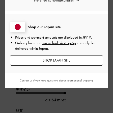
Preferred Language:
このレビューは役に立ちましたか？
0
0
Shop our Japan site
公
2024-08-07
ご利用者様
Prices and payment amounts are displayed in
JPY ¥
.
開
Orders placed on
www.charleskeith.jp/jp
can only be
イメージ通り
日
delivered within Japan.
SHOP JAPAN SITE
形も可愛いですしイメージ通りの靴でした。蒸れますが履きや
すいです。
Contact us
if you have questions about international shipping.
|
サイズ:
37/23.5cm
カラー:
ブラック系
デザイン
とてもよかった
品質