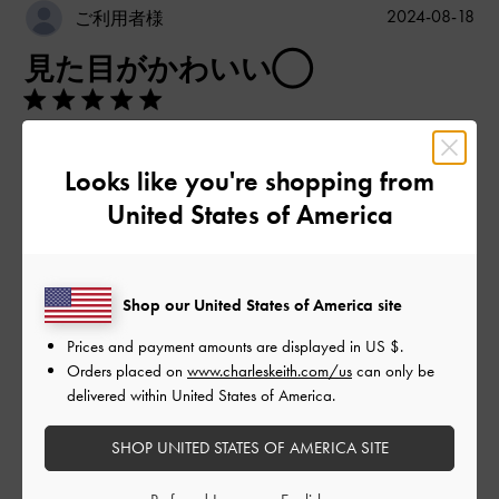
公
2024-08-18
ご利用者様
開
見た目がかわいい◯
日
バイカラーでかわいいです！
Looks like you're shopping from
ローヒールなのもさっと履けていいです。
United States of America
|
サイズ:
37/23.5cm
カラー:
ブラック系
デザイン
Shop our United States of America site
とてもよかった
Prices and payment amounts are displayed in
US $
.
品質
Orders placed on
www.charleskeith.com/us
can only be
delivered within United States of America.
とてもよかった
SHOP UNITED STATES OF AMERICA SITE
もっと見る