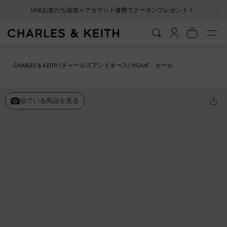
…
…
会員登録＋ニュースレター登録で10%OFFクーポンプレゼント！
CHARLES & KEITH (チャールズアンドキース) HOME
セール
シューズ
ミュール
チャンキーチェーン ローファーフラット
似ている商品を見る