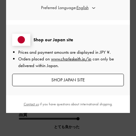
Preferred Language:
公
2024-05-13
ご利用者様
開
可愛い！
日
Shop our Japan site
Prices and payment amounts are displayed in
JPY ¥
.
Orders placed on
www.charleskeith.jp/jp
can only be
可愛いです(*^^*)
delivered within Japan.
ただ汚れやすい、、
|
サイズ:
37/23.5cm
カラー:
その他
SHOP JAPAN SITE
デザイン
とても良かった
Contact us
if you have questions about international shipping.
品質
とても良かった