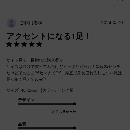
公
2024-07-21
ご利用者様
開
アクセントになる1足！
日
サイト見て一目惚れで購入😍💘
サイズは賭けで買ってみたけどピッタリだった！普段25センチ
だけどそのまま25センチでOK！厚底で身長盛れるしごつい靴は
足が細く見えてLove‎🤍
|
サイズ:
40/25cm
カラー:
ピンク系
デザイン
とても良かった
品質