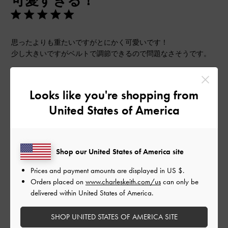
可愛すぎる！
思ったよりも重たいですがとにかく可愛いです！
少し大きいですがベルトで調節できるので問題なさそうです。
|
サイズ:
37/23.5cm
カラー:
ブルー系
デザイン
Looks like you're shopping from
United States of America
とても良かった
品質
Shop our United States of America site
とても良かった
Prices and payment amounts are displayed in
US $
.
もっと見る
Orders placed on
www.charleskeith.com/us
can only be
delivered within United States of America.
このレビューは役に立ちましたか？
0
SHOP UNITED STATES OF AMERICA SITE
0