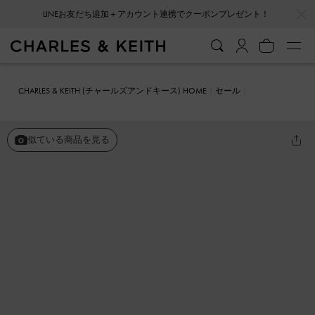
…
…
会員登録＋ニュースレター登録で10%OFFクーポンプレゼント！
CHARLES & KEITH (チャールズアンドキース) HOME
セール
シューズ
サンダル
ウーブン バックルスライドサンダル
似ている商品を見る