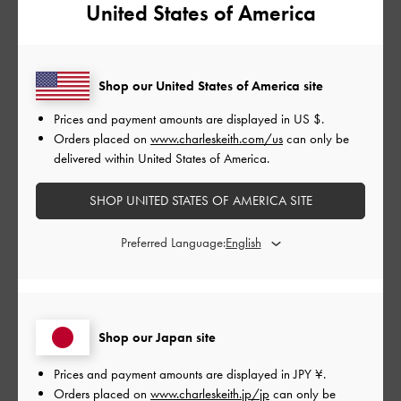
United States of America
再入荷登録をしておいて良かったです。
いつものサイズ38を購入しましたが、少し大きく感じます。ワ
ンサイズ下げたら、ピッタリなのかもしれませんがフラットサ
Shop our United States of America site
ンダルなので緩めでもいいかな。
チャームとゴールドがアクセントになっていて、どの洋服にも
Prices and payment amounts are displayed in
US $
.
合わせられるサンダルです
Orders placed on
www.charleskeith.com/us
can only be
delivered within United States of America.
|
サイズ:
39/24.5cm
カラー:
ブラック系
デザイン
SHOP UNITED STATES OF AMERICA SITE
とてもよかった
Preferred Language:
品質
とてもよかった
Shop our Japan site
もっと見る
Prices and payment amounts are displayed in
JPY ¥
.
Orders placed on
www.charleskeith.jp/jp
can only be