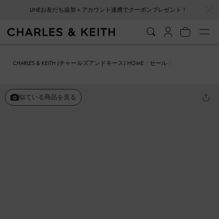
…
…
LINEお友だち追加＋アカウント連携でクーポンプレゼント！
会員登録＋ニュースレター登録で10%OFFクーポンプレゼント！
CHARLES & KEITH (チャールズアンドキース) HOME
セール
シューズ
サンダル
ホースビット チャームサンダル
似ている商品を見る