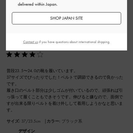
このレビューは役に立ちましたか？
0
delivered within Japan.
0
SHOP JAPAN SITE
公
2023-06-18
ご利用者様
開
Contact us
if you have questions about international shipping.
うさぎさんのレビュー
日
普段23. 5〜24. 0の靴を履いています。
37サイズでぴったりでした！ベルトで調節できるので良かった
です。
履き口のベルト部分は少しゴムが付いているので、頑張れば引
っ張って履くこともできそうです。伸びると嫌なので、面倒で
すが出来る限りベルトを着け外しして着用しようかなと思いま
す。
|
サイズ:
37/23.5cm
カラー:
ブラック系
デザイン