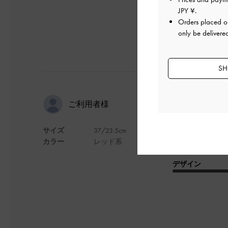
JPY ¥
.
Orders placed 
only be delivere
SH
履き心地が
ご利用者様
サイズ
37/23.5cm
赤というより朱色に
カラー
レッド系
お気に入りになりま
デザイン