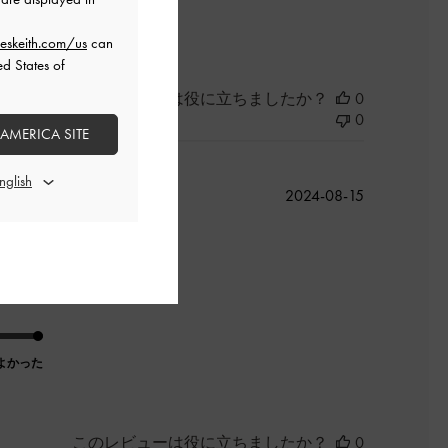
よかった
eskeith.com/us
can
ed States of
このレビューは役に立ちましたか？
0
0
 AMERICA SITE
公
2024-08-15
開
日
よかった
このレビューは役に立ちましたか？
0