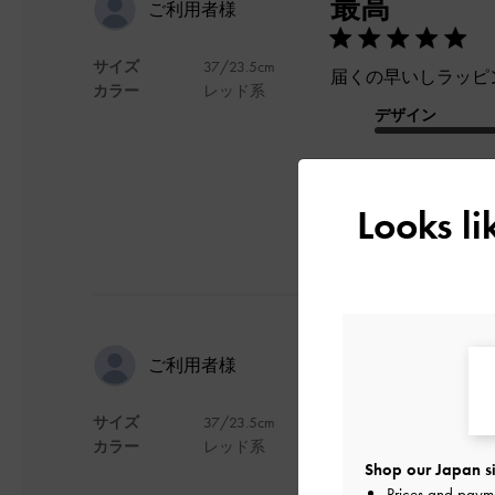
最高
ご利用者様
サイズ
37/23.5cm
届くの早いしラッピ
カラー
レッド系
デザイン
Looks l
yoyoさん
ご利用者様
サイズ
37/23.5cm
デザインはいいです
カラー
レッド系
Shop our Japan si
デザイン
Prices and paym