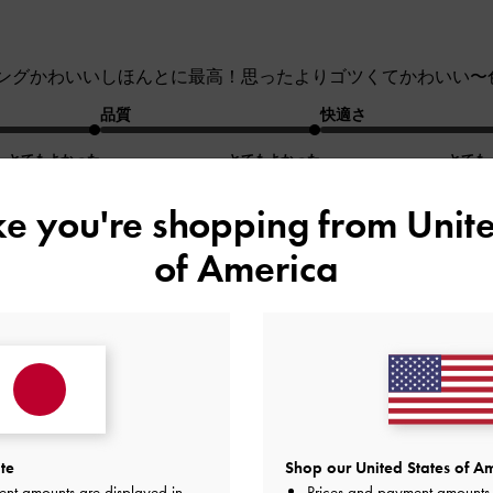
ングかわいいしほんとに最高！思ったよりゴツくてかわいい〜
品質
快適さ
とてもよかった
とてもよかった
とても
ike you're shopping from
Unite
of America
のレビュー
。が目立ちますが、とても明るい色なのでとても気に入りまし
te
Shop our United States of Am
品質
快適さ
ent amounts are displayed in
Prices and payment amounts 