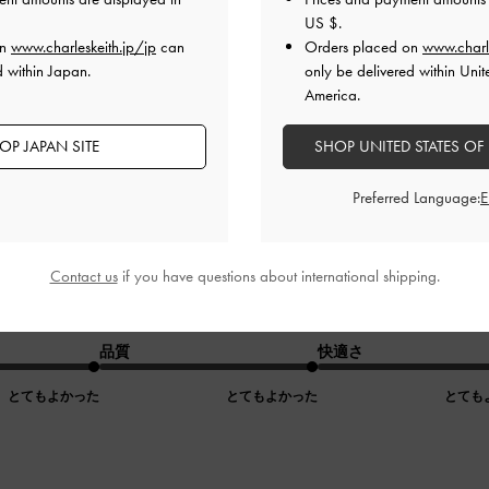
よかった
普通
とても
US $
.
on
www.charleskeith.jp/jp
can
Orders placed on
www.charl
d within Japan.
only be delivered within Unit
America.
OP JAPAN SITE
SHOP UNITED STATES OF
Preferred Language:
いいです。
Contact us
if you have questions about international shipping.
近くて可愛いです。形も他になくて目を引きますね。
した。
品質
快適さ
とてもよかった
とてもよかった
とても