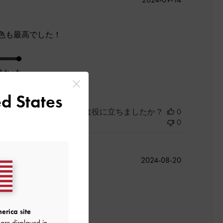
開
日
色も最高でした！
よかった
d States
このレビューは役に立ちましたか？
0
0
公
2024-08-20
開
日
た。
erica site
are displayed in