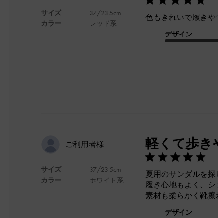
サイズ
37/23.5cm
色もきれいで履きや
カラー
レッド系
デザイン
軽くて歩き
ご利用者様
サイズ
37/23.5cm
夏用のサンダルを探
カラー
ホワイト系
履き心地もよく、シ
素材も柔らかく靴擦
デザイン