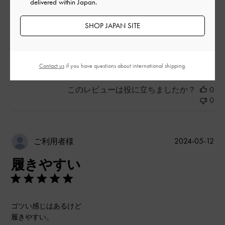
delivered within Japan.
品質
SHOP JAPAN SITE
とてもよかった
もっと見る
Contact us
if you have questions about international shipping.
このレビューは役に立ちましたか？
0
0
公
2024-05-12
ご利用者様
開
履きやすい
日
ゴツい感じはあるけど
履きやすい。