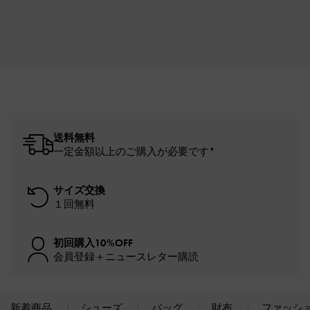
送料無料
一定金額以上のご購入が必要です*
サイズ交換
１回無料
初回購入10%OFF
会員登録＋ニュースレター購読
新着商品
シューズ
バッグ
財布
ファッシ