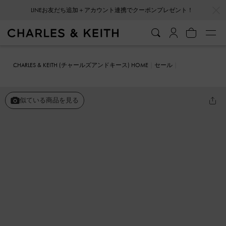
…
…
LINEお友だち追加＋アカウント連携でクーポンプレゼント！
CHARLES & KEITH (チャールズアンドキース) HOME
セール
シューズ
ミュール
メタリックアクセント フリンジディティールミ
ュール
似ている商品を見る