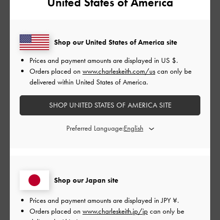
United States of America
フィルター
並べ替え
最新
:
Shop our United States of America site
Prices and payment amounts are displayed in
US $
.
Orders placed on
www.charleskeith.com/us
can only be
公
2024-08-03
ご利用者様
delivered within United States of America.
開
きれいなグリーン
日
SHOP UNITED STATES OF AMERICA SITE
Preferred Language:
38サイズ
デザイン、色が素敵で一目惚れです！
|
サイズ:
39/24.5cm
カラー:
グリーン系
Shop our Japan site
デザイン
Prices and payment amounts are displayed in
JPY ¥
.
とてもよかった
Orders placed on
www.charleskeith.jp/jp
can only be