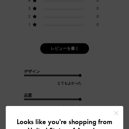
4
0
3
0
2
0
1
0
レビューを書く
デザイン
とてもよかった
品質
とてもよかった
Looks like you're shopping from
もっと見る