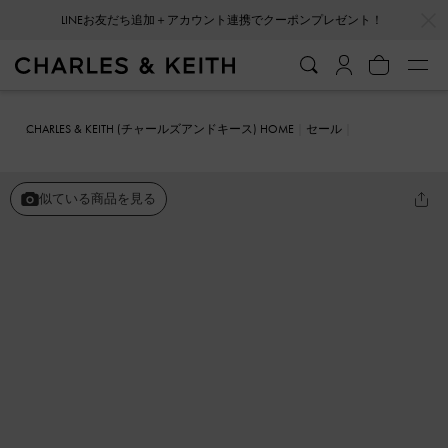
…
…
LINEお友だち追加＋アカウント連携でクーポンプレゼント！
CHARLES & KEITH (チャールズアンドキース) HOME
セール
シューズ
ミュール
Molly モリー フラットミュール
似ている商品を見る