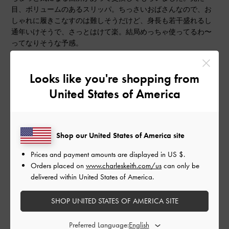
目、ボリュームのあるスリッパ。ちっさいおばさんなので、お
しゃれに履きこなすのは難しそうだけど、身長も若干盛れるし
通年いけそうで、さっとはけて楽。結局めっちゃ使ってるわ〜
ってなりそうな予感。
|
サイズ:
37/23.5cm
カラー:
ブラック系
Looks like you're shopping from
デザイン
United States of America
とてもよかった
品質
Shop our United States of America site
よかった
Prices and payment amounts are displayed in
US $
.
Orders placed on
www.charleskeith.com/us
can only be
もっと見る
delivered within United States of America.
SHOP UNITED STATES OF AMERICA SITE
このレビューは役に立ちましたか？
0
0
Preferred Language: