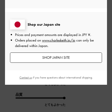
公
2023-10-27
ご利用者様
開
購入品について
日
Shop our Japan site
Prices and payment amounts are displayed in
JPY ¥
.
Orders placed on
www.charleskeith.jp/jp
can only be
クロが気に入って購入しました。
delivered within Japan.
近くのコンビニに行く時に、秋ファッションに取り入れたり、
使う用途は様々でなんにでも合わせやすい。
SHOP JAPAN SITE
|
サイズ:
37/23.5cm
カラー:
ブラック系
デザイン
Contact us
if you have questions about international shipping.
とてもよかった
品質
とてもよかった