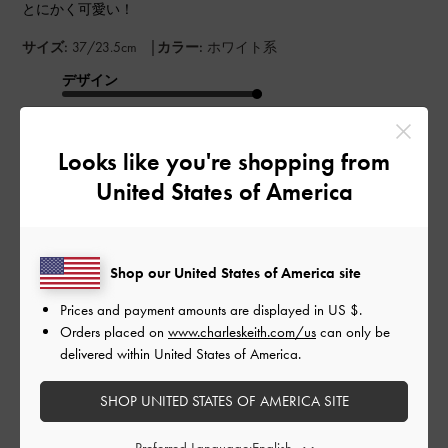
とにかく可愛い！
|
サイズ:
37/23.5cm
カラー:
ホワイト系
デザイン
とてもよかった
Looks like you're shopping from
品質
United States of America
とてもよかった
もっと見る
Shop our United States of America site
Prices and payment amounts are displayed in
US $
.
このレビューは役に立ちましたか？
0
Orders placed on
www.charleskeith.com/us
can only be
0
delivered within United States of America.
SHOP UNITED STATES OF AMERICA SITE
公
2024-05-14
ご利用者様
開
Preferred Language: