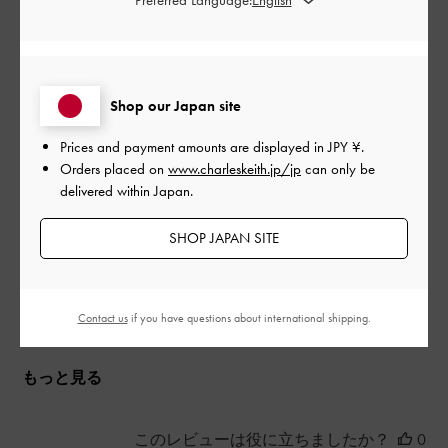
可愛い！
日
Shop our Japan site
いつもは23. 5だけど23がちょうど良かった！
これからの季節にたくさんはく！
Prices and payment amounts are displayed in
JPY ¥
.
|
サイズ:
37/23.5cm
カラー:
ブラック系
Orders placed on
www.charleskeith.jp/jp
can only be
delivered within Japan.
デザイン
SHOP JAPAN SITE
とてもよかった
品質
Contact us
if you have questions about international shipping.
よかった
もっと見る
このレビューは役に立ちましたか？
0