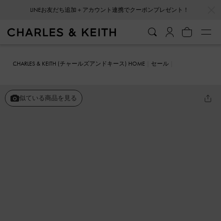
…
…
会員登録＋ニュースレター登録で10%OFFクーポンプレゼント！
CHARLES & KEITH (チャールズアンドキース) HOME
セール
シューズ
サンダル
Dahlia ダリア パッドキルトハートプリントサ
ンダル
似ている商品を見る