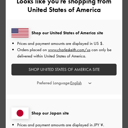
Looks like you're shopping from
公
United States of America
2024-10-13
ご利用者様
開
自然なおしゃれ！
日
Shop our United States of America site
Prices and payment amounts are displayed in
US $
.
ベルトの留め具が四角と丸で形が違ってワンランク上のおしゃ
Orders placed on
www.charleskeith.com/us
can only be
れだと思いました！
delivered within United States of America.
奇抜すぎないからどんなコーデにも合ってお気に入りです！
|
サイズ:
37/23.5cm
カラー:
ホワイト系
SHOP UNITED STATES OF AMERICA SITE
デザイン
Preferred Language:
とてもよかった
品質
Shop our Japan site
とてもよかった
Prices and payment amounts are displayed in
JPY ¥
.