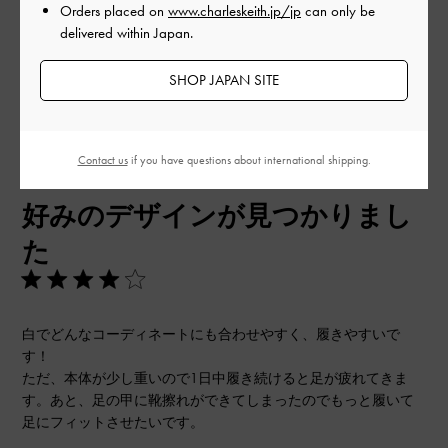
もっと見る
Orders placed on
www.charleskeith.jp/jp
can only be
delivered within Japan.
このレビューは役に立ちましたか？
0
SHOP JAPAN SITE
0
Contact us
if you have questions about international shipping.
公
2024-10-06
ご利用者様
開
好みのデザインが見つかりまし
日
た
白でどんなコーディネートにも合わせやすく、履きやすいで
す！
ただ、本体が少し重いので1日中履き続けると足が疲れてきま
す。あと、足の甲に靴擦れができてしまったのでもっと履いて
足にフィットさせたいです。