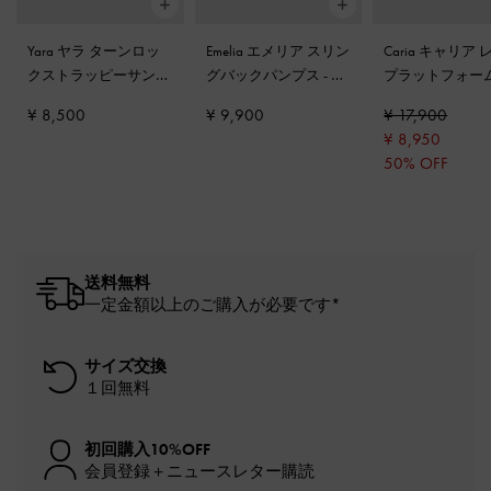
Yara ヤラ ターンロッ
Emelia エメリア スリン
Caria キャリア
クストラッピーサンダ
グバックパンプス
-
キ
プラットフォー
ル
-
ダークブラウン
ャメル
ダル
-
キャメル
¥ 8,500
¥ 9,900
¥ 17,900
¥ 8,950
50% OFF
送料無料
一定金額以上のご購入が必要です*
サイズ交換
１回無料
初回購入10%OFF
会員登録＋ニュースレター購読