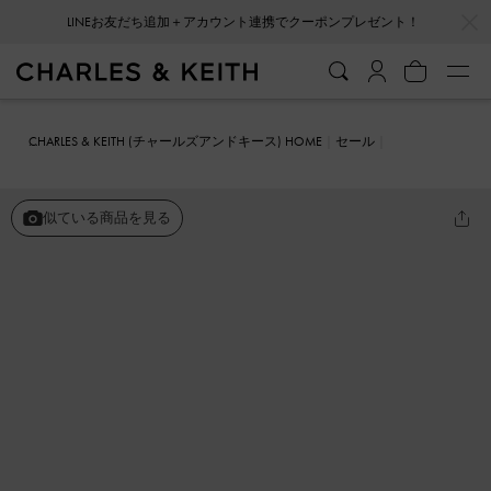
…
…
LINEお友だち追加＋アカウント連携でクーポンプレゼント！
CHARLES & KEITH (チャールズアンドキース) HOME
セール
シューズ
サンダル
ウーブンバックル ダブルストラップサンダル
似ている商品を見る