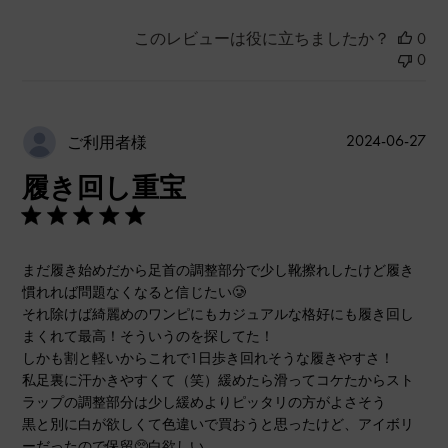
このレビューは役に立ちましたか？
0
0
公
2024-06-27
ご利用者様
開
履き回し重宝
日
まだ履き始めだから足首の調整部分で少し靴擦れしたけど履き
慣れれば問題なくなると信じたい🥲
それ除けば綺麗めのワンピにもカジュアルな格好にも履き回し
まくれて最高！そういうのを探してた！
しかも割と軽いからこれで1日歩き回れそうな履きやすさ！
私足裏に汗かきやすくて（笑）緩めたら滑ってコケたからスト
ラップの調整部分は少し緩めよりピッタリの方がよさそう
黒と別に白が欲しくて色違いで買おうと思ったけど、アイボリ
ーだったので保留🥺白欲しい