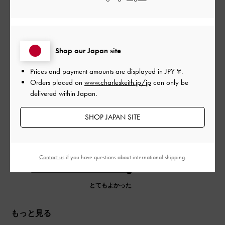
2024-06-30
ご利用者様
開
後ろの紐がすこし痛い
日
Shop our Japan site
普段23. 5〜24cmを履いていて、37を購入。きつすぎませんし履
Prices and payment amounts are displayed in
JPY ¥
.
けますが、慣れるまで靴ずれしてます。歩く時、中のクッショ
Orders placed on
www.charleskeith.jp/jp
can only be
ンの空気が抜ける音が少し気になります
delivered within Japan.
|
サイズ:
37/23.5cm
カラー:
ブラック系
SHOP JAPAN SITE
デザイン
とてもよかった
Contact us
if you have questions about international shipping.
品質
とてもよかった
もっと見る