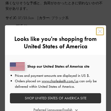
痛くなりそうな予感と、負荷がかかったときに切れないかの不
安があります。
|
サイズ:
37/23.5cm
カラー:
ブラック系
デザイン
とてもよかった
Looks like you're shopping from
United States of America
品質
とてもよかった
Shop our United States of America site
もっと見る
Prices and payment amounts are displayed in
US $
.
Orders placed on
www.charleskeith.com/us
can only be
このレビューは役に立ちましたか？
0
delivered within United States of America.
0
SHOP UNITED STATES OF AMERICA SITE
Preferred Language:
公