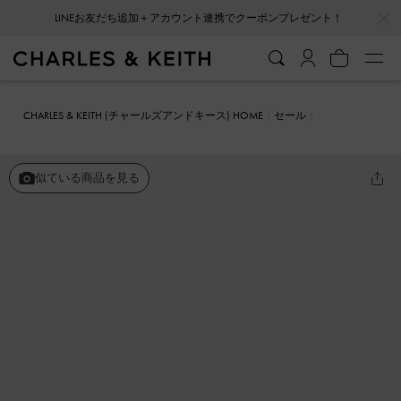
…
…
LINEお友だち追加＋アカウント連携でクーポンプレゼント！
会員登録＋ニュースレター登録で10%OFFクーポンプレゼント！
CHARLES & KEITH (チャールズアンドキース) HOME
セール
シューズ
サンダル
パッフィーストラップ サンダル
似ている商品を見る