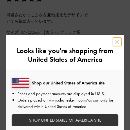
可愛さとかっこよさを兼ね揃えたデザインで
とても気に入っています。
|
サイズ:
37/23.5cm
カラー:
ブラック系
デザイン
Looks like you're shopping from
とてもよかった
United States of America
品質
とてもよかった
Shop our United States of America site
Prices and payment amounts are displayed in
US $
.
もっと見る
Orders placed on
www.charleskeith.com/us
can only be
delivered within United States of America.
このレビューは役に立ちましたか？
0
0
SHOP UNITED STATES OF AMERICA SITE