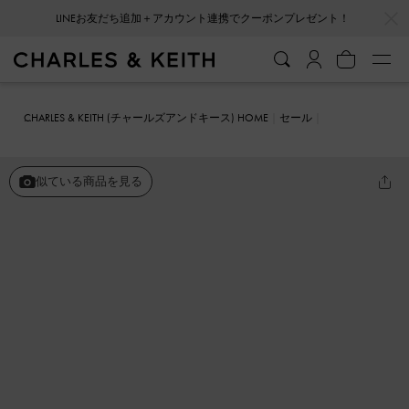
…
…
LINEお友だち追加＋アカウント連携でクーポンプレゼント！
CHARLES & KEITH (チャールズアンドキース) HOME
セール
シューズ
フラット
Robbie ロビー ポインテッドトゥメリージェー
ンフラット
似ている商品を見る