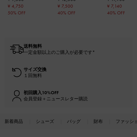
クス
¥ 4,750
¥ 7,500
¥ 7,140
50% OFF
40% OFF
40% OFF
送料無料
一定金額以上のご購入が必要です*
サイズ交換
１回無料
初回購入10%OFF
会員登録＋ニュースレター購読
新着商品
シューズ
バッグ
財布
ファッシ
Site footer