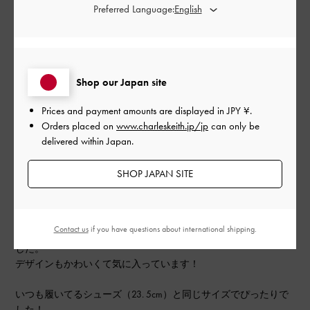
Preferred Language:
公
2024-08-23
ご利用者様
開
ストラップが柔らかくて靴擦れ
日
しにくい
Shop our Japan site
Prices and payment amounts are displayed in
JPY ¥
.
Orders placed on
www.charleskeith.jp/jp
can only be
delivered within Japan.
オンラインショップで購入しました。
レザーシューズなどを履くと靴擦れしやすいので、一度試着し
SHOP JAPAN SITE
てみてダメそうだったら返品しようと思っていました。
実際に履いてみるとストラップ部分が柔らかく、またファスナ
Contact us
if you have questions about international shipping.
ーの金具が皮膚に当たらないよう設計されているので安心しま
した。
デザインもかわいくて気に入っています！
いつも履いてるシューズ（23. 5cm）と同じサイズでぴったりで
した！