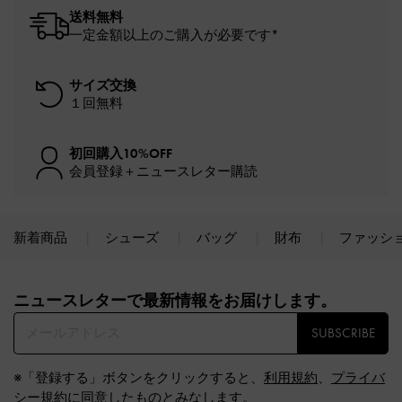
送料無料
一定金額以上のご購入が必要です*
サイズ交換
１回無料
初回購入10%OFF
会員登録＋ニュースレター購読
新着商品
シューズ
バッグ
財布
ファッシ
Site footer
ニュースレターで最新情報をお届けします。​
SUBSCRIBE
※「登録する」ボタンをクリックすると、
利用規約
、
プライバ
シー規約
に同意したものとみなします。