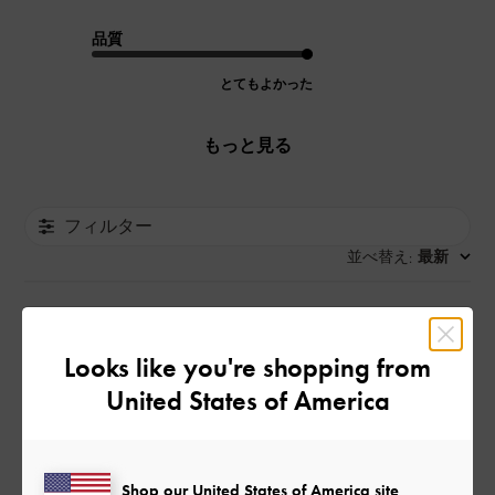
品質
とてもよかった
もっと見る
フィルター
並べ替え
最新
:
公
2026-05-25
ご利用者様
Looks like you're shopping from
開
足にフィットして歩きやすいし
United States of America
日
かわいいし最高、夏にたくさん
使います！
Shop our United States of America site