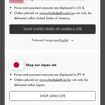
Prices and payment amounts are displayed in
US $
.
Orders placed on
www.charleskeith.com/us
can only be
足にフィットして歩きやすいしかわいいし最高、夏にたくさん
delivered within United States of America.
使います！
SHOP UNITED STATES OF AMERICA SITE
|
サイズ:
35/22.5cm
カラー:
ベージュ系
デザイン
Preferred Language:
とてもよかった
品質
Shop our Japan site
とてもよかった
Prices and payment amounts are displayed in
JPY ¥
.
Orders placed on
www.charleskeith.jp/jp
can only be
もっと見る
delivered within Japan.
このレビューは役に立ちましたか？
0
SHOP JAPAN SITE
0