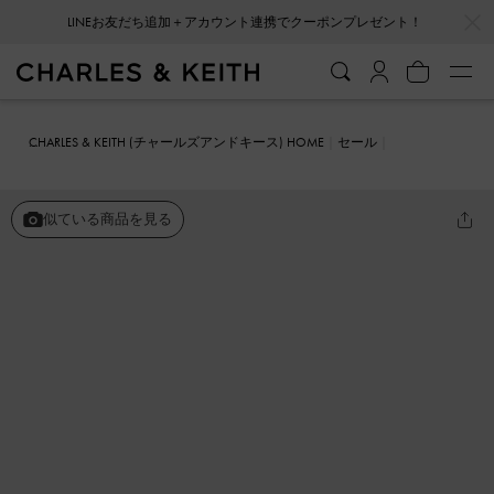
…
…
LINEお友だち追加＋アカウント連携でクーポンプレゼント！
CHARLES & KEITH (チャールズアンドキース) HOME
セール
シューズ
サンダル
インターウーブン カットアウトスライドサンダ
ル
似ている商品を見る