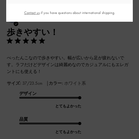
Contact us
if you have questions about international shipping.
公
2026-05-21
ご利用者様
開
歩きやすい！
日
ぺったんこなので歩きやすい。幅が広いから足が疲れないで
す。ラフだけどデザインは綺麗めなのでカジュアルにもエレガ
ントにも使える！
|
サイズ:
37/23.5cm
カラー:
ホワイト系
デザイン
とてもよかった
品質
とてもよかった