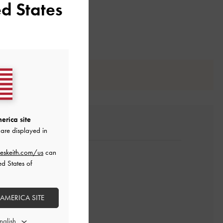
d States
erica site
are displayed in
eskeith.com/us
can
ed States of
 AMERICA SITE