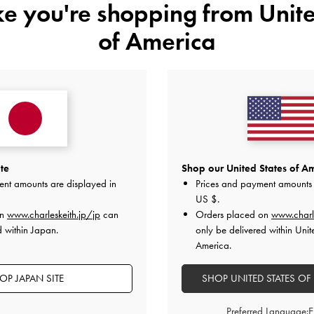
ike you're shopping from
Unite
特典
配送 & 返品
of America
レビューは購入した方のみ投稿ができます。
te
Shop our United States of Am
ent amounts are displayed in
Prices and payment amounts 
US $
.
on
www.charleskeith.jp/jp
can
Orders placed on
www.charl
d within Japan.
only be delivered within Unit
America.
カスタマーレビュー
OP JAPAN SITE
SHOP UNITED STATES OF
Preferred Language: