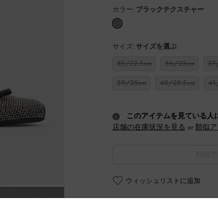
カラー:
ブラックテクスチャー
サイズ:
サイズを選ぶ
35/22.5cm
36/23cm
37
39/25cm
40/25.5cm
41
このアイテムを見ている人
店舗の在庫状況を見る
or
類似ア
利用で
ウィッシュリストに追加
商品説明
商品詳細 / お手入れ方法