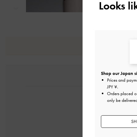
Looks l
次
Shop our Japan si
Prices and paym
JPY ¥
.
Orders placed 
only be delivere
SH