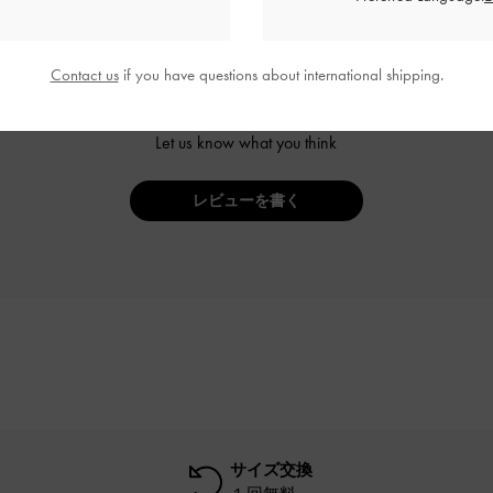
Contact us
if you have questions about international shipping.
ご感想をお聞かせください
Let us know what you think
レビューを書く
サイズ交換