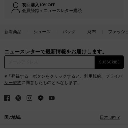
初回購入10%OFF
会員登録＋ニュースレター購読
新着商品
シューズ
バッグ
財布
ファッシ
Site footer
ニュースレターで最新情報をお届けします。​
SUBSCRIBE
※「登録する」ボタンをクリックすると、
利用規約
、
プライバ
シー規約
に同意したものとみなします。
国/地域:
日本,
JPY ¥