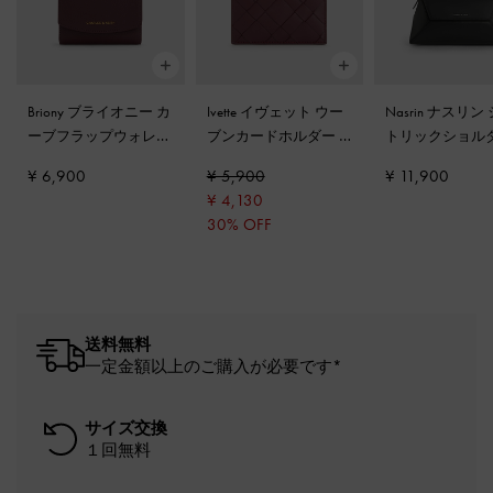
Briony ブライオニー カ
Ivette イヴェット ウー
Nasrin ナスリン
ーブフラップウォレッ
ブンカードホルダー
-
トリックショル
ト
-
ワインベリーレッ
ワインベリーレッド
ッグ
-
ノワール
¥ 6,900
¥ 5,900
¥ 11,900
ド
¥ 4,130
30% OFF
送料無料
一定金額以上のご購入が必要です*
サイズ交換
１回無料