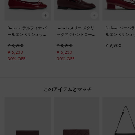
Delphina デルフィナ パ
Leslie レスリー メタリ
Barbara バーバ
ールエンベリシュッド
ックアクセントローフ
ルエンベリシュ
ボウバレエフラット
-
ァー
-
バーガンディ
ウバレエパンプ
¥ 8,900
¥ 8,900
¥ 9,900
レッド
ッド
¥ 6,230
¥ 6,230
30% OFF
30% OFF
このアイテムとマッチ