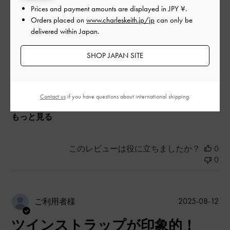
|
サイズ:
38/24cm
カラー:
レッド系
Prices and payment amounts are displayed in
JPY ¥
.
Orders placed on
www.charleskeith.jp/jp
can only be
デザイン
delivered within Japan.
とても良かった
SHOP JAPAN SITE
品質
とても良かった
Contact us
if you have questions about international shipping.
もっと見る
このレビューは役に立ちましたか？
0
0
公
2025-08-12
ご利用者様
開
ツインストラップが印象的！
日