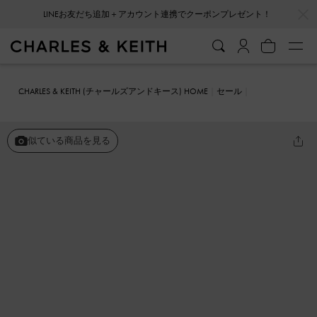
…
…
LINEお友だち追加＋アカウント連携でクーポンプレゼント！
CHARLES & KEITH (チャールズアンドキース) HOME
セール
シューズ
フラット
パテント ダブルストラップメリージェーン
似ている商品を見る