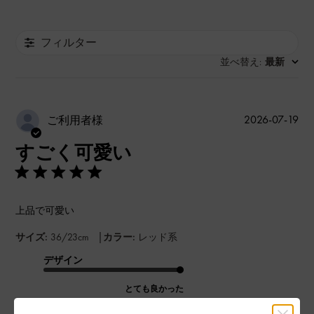
フィルター
並べ替え
最新
:
公
2026-07-19
ご利用者様
開
すごく可愛い
日
上品で可愛い
|
サイズ:
36/23cm
カラー:
レッド系
デザイン
とても良かった