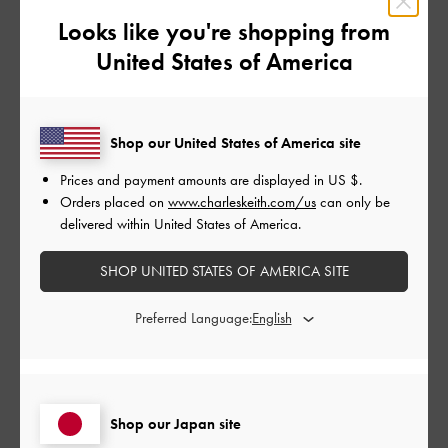
品質
Looks like you're shopping from
とても良かった
United States of America
もっと見る
Shop our United States of America site
このレビューは役に立ちましたか？
0
Prices and payment amounts are displayed in
US $
.
0
Orders placed on
www.charleskeith.com/us
can only be
delivered within United States of America.
公
2026-05-22
ご利用者様
SHOP UNITED STATES OF AMERICA SITE
開
Sangat bagus
日
Preferred Language:
Sangat bagus
Shop our Japan site
日本語に翻訳する