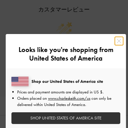
カスタマーレビュー
ご感想をお聞かせください
Looks like you're shopping from
United States of America
Let us know what you think
レビューを書く
Shop our United States of America site
Prices and payment amounts are displayed in
US $
.
Orders placed on
www.charleskeith.com/us
can only be
delivered within United States of America.
SHOP UNITED STATES OF AMERICA SITE
おすすめのアイテム