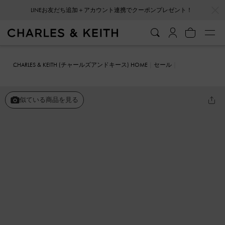
…
…
LINEお友だち追加＋アカウント連携でクーポンプレゼント！
CHARLES & KEITH (チャールズアンドキース) HOME
セール
シューズ
サンダル
ストラッピー ラフィアTバーアンクルストラッ
プサンダル
似ている商品を見る