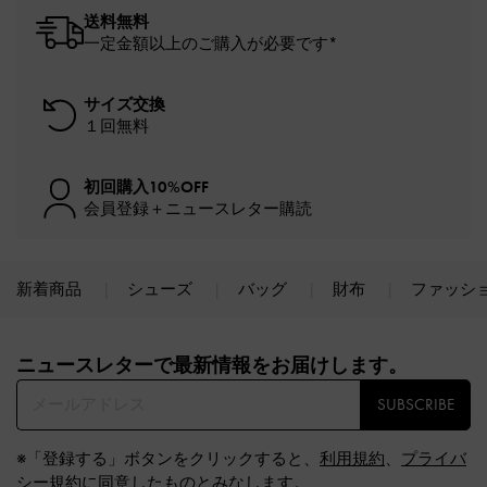
送料無料
一定金額以上のご購入が必要です*
サイズ交換
１回無料
初回購入10%OFF
会員登録＋ニュースレター購読
新着商品
シューズ
バッグ
財布
ファッシ
Site footer
ニュースレターで最新情報をお届けします。​
SUBSCRIBE
※「登録する」ボタンをクリックすると、
利用規約
、
プライバ
シー規約
に同意したものとみなします。