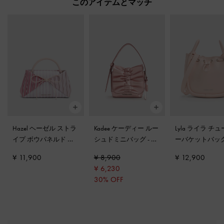
このアイテムとマッチ
Hazel ヘーゼル ストラ
Kadee ケーディー ルー
Lyla ライラ チ
イプ ボウパネルド ハ
シュドミニバッグ
-
オ
ーバケットバッ
ンドルバッグ
-
ライト
ーラピンク
フトピンク
¥ 11,900
¥ 8,900
¥ 12,900
ピンク
¥ 6,230
30% OFF