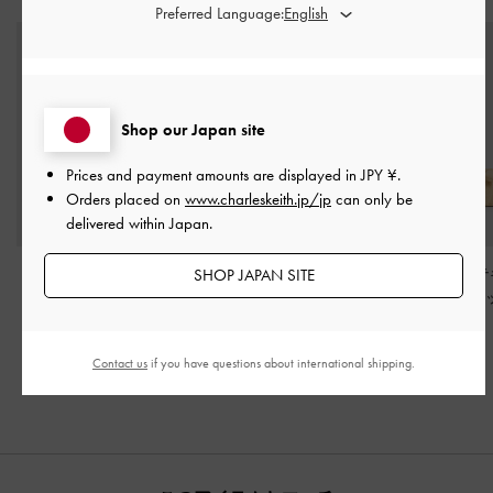
Preferred Language:
Shop our Japan site
Prices and payment amounts are displayed in
JPY ¥
.
Orders placed on
www.charleskeith.jp/jp
can only be
delivered within Japan.
SHOP JAPAN SITE
Toni トニー チューブラ
Linnea リネア ウーブン
Loey ローイー 
ータイアラウンドサン
スリングバックサンダ
チャーボウフラ
ダル
-
オレンジ
ル
-
ゴールド
ュール
-
ベージ
¥ 10,900
¥ 9,500
¥ 8,900
¥ 5,450
¥ 4,750
¥ 4,450
Contact us
if you have questions about international shipping.
50% OFF
50% OFF
50% OFF