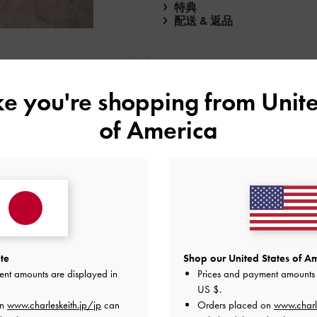
特典
配送 & 返品
戻る
次
ike you're shopping from
Unite
of America
te
Shop our United States of Am
ent amounts are displayed in
Prices and payment amounts 
レビューは購入した方のみ投稿ができます。
US $
.
on
www.charleskeith.jp/jp
can
Orders placed on
www.charl