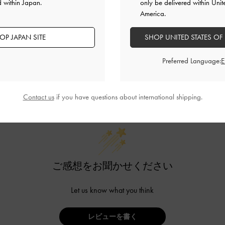
d within Japan.
only be delivered within Unit
America.
OP JAPAN SITE
SHOP UNITED STATES OF
Preferred Language:
カスタマーレビュー
Contact us
if you have questions about international shipping.
ご感想をお聞かせください
Let us know what you think
レビューを書く