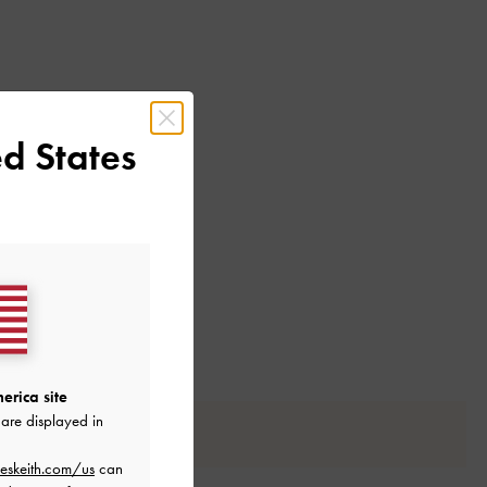
d States
erica site
are displayed in
eskeith.com/us
can